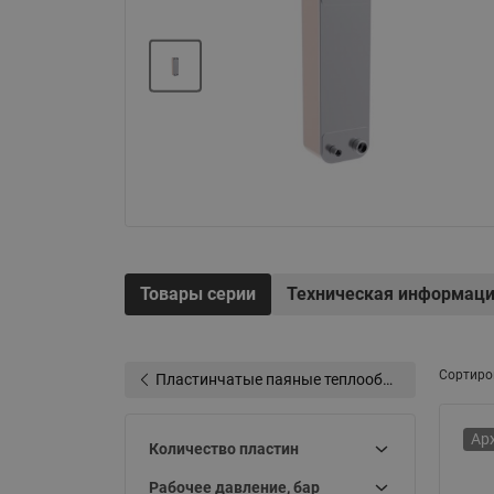
Электрообогрев
Системы водоснабжения
Товары серии
Техническая информац
Сортиро
Пластинчатые паяные теплообменники типа BPHE
Ар
Количество пластин
Рабочее давление, бар