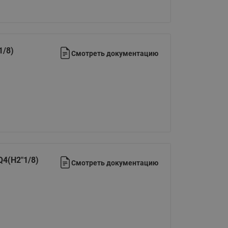
065B82xxR)
Латунные фильтры сетчатые
Ридан (код 065B82xxR)
Воздухоотводчики Airvent-R
1/8)
Смотреть документацию
Ридан (код 06582xxR)
Q4(H2"1/8)
Смотреть документацию