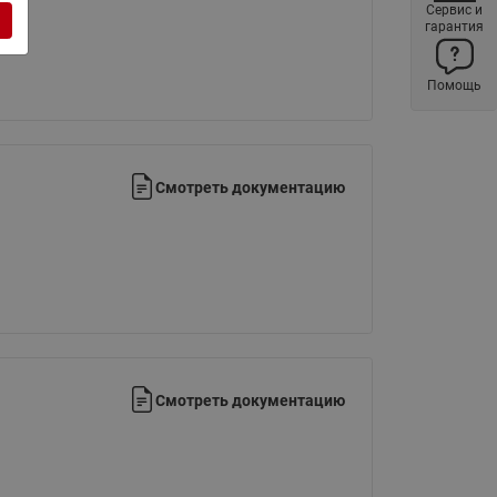
Сервис и
Латунные фильтры сетчатые
гарантия
Ридан (код 065B83xxR)
Нержавеющие фильтры
Помощь
сетчатые Ридан
Воздухоотводчики Airvent-R
(Вентиляция) Ридан (код
06583xxR)
Смотреть документацию
Компенсаторы осевые
сильфонные Ридан
Регуляторы давления Ридан
Клапаны редукционные Ридан
Гибкие вставки
Предохранительные клапаны
Смотреть документацию
RSV
Латунные краны шаровые
запорные Ридан (код