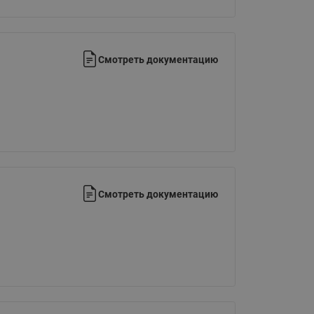
Ридан
ления
С
Смотреть документацию
ые
Трубопроводная арматура
Стальные краны запорно-
регулирующие Ридан
нкты
ра
Стальные краны шаровые
запорные Ридан
Привод электрический АМВ
Смотреть документацию
для шаровых кранов RJIP
Premium (Премиум)
Показать все
Краны шаровые чугунные
Ридан
тоты
Латунные краны шаровые
ы
запорные Ридан (код
065B83xxR)