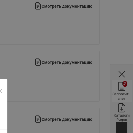
ы
Смотреть документацию
Нержавеющие краны шаровые
запорные Ридан
Затворы дисковые Ридан
Латунные обратные клапаны
Ридан
Чугунные обратные клапаны/
затворы Ридан
Смотреть документацию
Нержавеющие обратные
клапаны Ридан
Фильтры сетчатые Ридан ФСФ
₽
Балансировочные клапаны для
Запросить
наружных систем
счет
Сильфонные компенсаторы
для наружных систем
Каталоги
Смотреть документацию
Ридан
Фильтры сетчатые Ридан ФСФ
для наружных систем