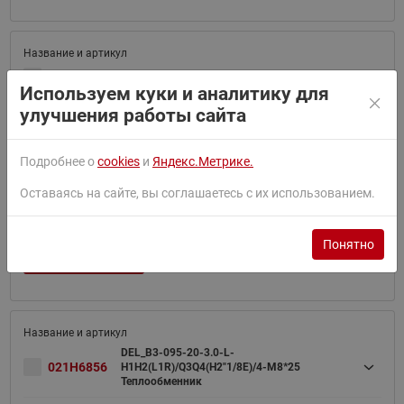
021H6827
B3-095-40-3,0-M Теплообменник
Используем куки и аналитику для
улучшения работы сайта
Смотреть похожие товары
Подробнее о
cookies
и
Яндекс.Метрике.
Оставаясь на сайте, вы соглашаетесь с их использованием.
021H6832
B3-095-140-3,0-HQ
Понятно
Купить аналог
DEL_B3-095-20-3.0-L-
021H6856
H1H2(L1R)/Q3Q4(H2"1/8E)/4-M8*25
Теплообменник