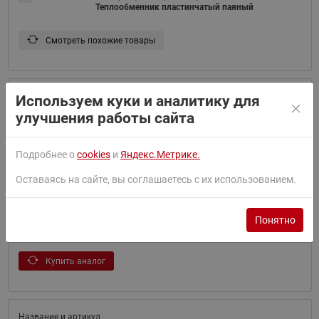
Теплообменник пластинчатый паяный
Смотреть похожие товары
Используем куки и аналитику для
021H6827
улучшения работы сайта
B3-095-40-3,0-M Теплообменник
Смотреть похожие товары
Подробнее о
cookies
и
Яндекс.Метрике.
Оставаясь на сайте, вы соглашаетесь с их использованием.
Понятно
021H6832
B3-095-140-3,0-HQ
Купить аналог