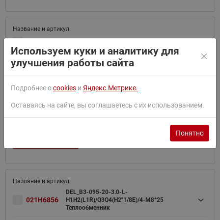
021H6827
B3-095-40-3,0-M Теплообменник
Используем куки и аналитику для
улучшения работы сайта
Смотреть похожие товары
Подробнее о
cookies
и
Яндекс.Метрике.
Оставаясь на сайте, вы соглашаетесь с их использованием.
021H6832
B3-095-140-3,0-HQ
Понятно
Купить аналог
DEL_B3-095-20-3.0-L-
021H6856
H1H2(L1R)/Q3Q4(H2"1/8E)/4-M8*25
Теплообменник