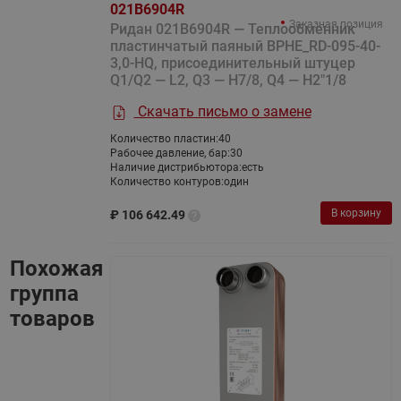
021B6904R
Заказная позиция
Ридан 021B6904R — Теплообменник
пластинчатый паяный BPHE_RD-095-40-
3,0-HQ, присоединительный штуцер
Q1/Q2 — L2, Q3 — H7/8, Q4 — H2"1/8
Скачать письмо о замене
Количество пластин:
40
Рабочее давление, бар:
30
Наличие дистрибьютора:
есть
Количество контуров:
один
В корзину
₽
106 642.49
Похожая
группа
товаров