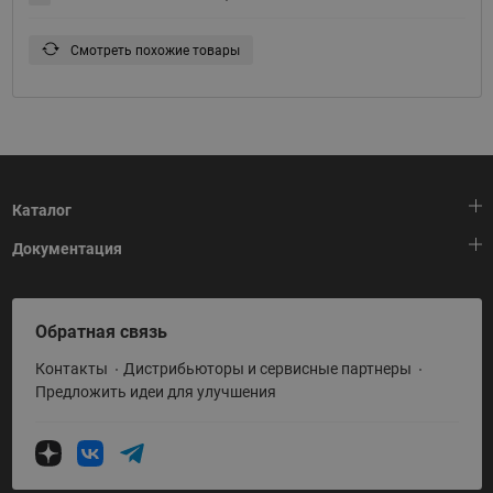
Смотреть похожие товары
Каталог
Документация
Тепловая автоматика
Холодильная техника
HeatPlatform (Тепловая платформа)
Обратная связь
Приводная техника
Полезные программы и инструменты
Контакты
Дистрибьюторы и сервисные партнеры
Промышленная автоматика
Условия поставки
Предложить идеи для улучшения
Теплый пол и снеготаяние
Политика по использованию ТЗ Ридан
Теплообменное оборудование
Насосное оборудование