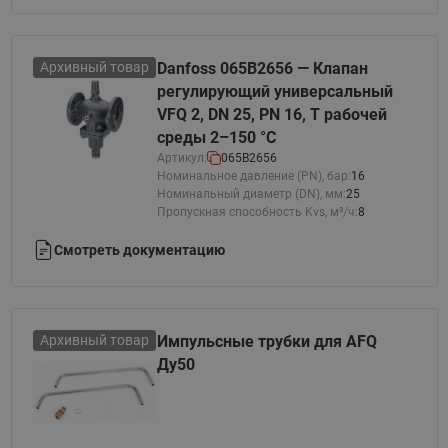
Архивный товар
Danfoss 065B2656 — Клапан
регулирующий универсальный
VFQ 2, DN 25, PN 16, T рабочей
среды 2–150 °С
Артикул:
065B2656
Номинальное давление (PN), бар:
16
Номинальный диаметр (DN), мм:
25
Пропускная способность Kvs, м³/ч:
8
Смотреть документацию
Архивный товар
Импульсные трубки для AFQ
Ду50