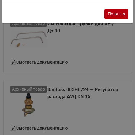
Понятно
Архивный товар
Импульсные трубки для AFQ
Ду 40
Смотреть документацию
Архивный товар
Danfoss 003H6724 — Регулятор
расхода AVQ DN 15
Смотреть документацию