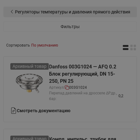
Регуляторы температуры и давления прямого действия
Фильтры
Сортировать
По умолчанию
Архивный товар
Danfoss 003G1024 — AFQ 0.2
Блок регулирующий, DN 15-
250, PN 25
Артикул:
003G1024
Перепад давлений на дросселе ΔPдр.,
0,2
бар:
Смотреть документацию
Архивный товар
Компл. импульс. трубок для