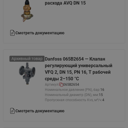
расхода AVQ DN 15
Смотреть документацию
Архивный товар
Danfoss 065B2654 — Клапан
регулирующий универсальный
VFQ 2, DN 15, PN 16, T рабочей
среды 2–150 °С
Артикул:
065B2654
Номинальное давление (PN), бар:
16
Номинальный диаметр (DN), мм:
15
Пропускная способность Kvs, м³/ч:
4
Смотреть документацию