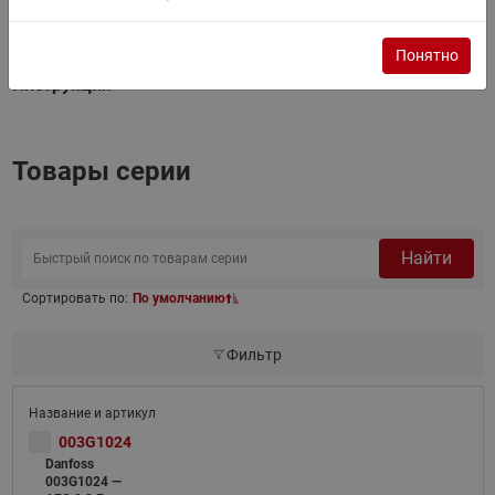
Сертификат
Понятно
Инструкция
Товары серии
Найти
Сортировать по:
По умолчанию
Фильтр
003G1024
Danfoss
003G1024 —