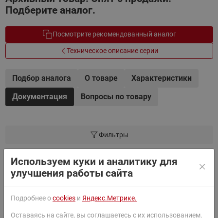
Подберите аналог.
Посмотрите рекомендованный аналог
Техническое описание серии
Подбор аналога
О товаре
Характеристики
Документация
Вопросы по товару
Фильтры
Используем куки и аналитику для
Паспорт
улучшения работы сайта
Руководство
Подробнее о
cookies
и
Яндекс.Метрике.
Оставаясь на сайте, вы соглашаетесь с их использованием.