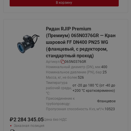
В корзину
Ридан RJIP Premium
(Премиум) 065N0376GR — Кран
шаровой FF DN400 PN25 WG
(фланцевый, с редуктором,
стандартный проход)
Артикул:
065N0376GR
Номинальный диаметр (DN), мм:
400
Номинальное давление (PN), бар:
25
Масса, кг, не более:
526
Температура
от -20 до 180 °C (от -40 до
рабочей среды,
+200 °С кратковременно)
°С:
Присоединение к
Фланцевое
трубопроводу:
Пропускная способность Kvs, м³/ч:
10523
₽
2 284 345.05
Цена без НДС
Заказная позиция