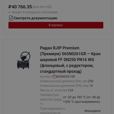
₽
40 766.35
Цена без НДС
Входит в складскую программу
Смотреть документацию
В корзину
Ридан RJIP Premium
(Премиум) 065N0261GR — Кран
шаровой FF DN250 PN16 WG
(фланцевый, с редуктором,
стандартный проход)
Артикул:
065N0261GR
Номинальный диаметр (DN), мм:
250
Номинальное давление (PN), бар:
16
Масса, кг, не более:
124
Температура
от -20 до 180 °C (от -40 до
рабочей среды,
+200 °С кратковременно)
°С:
Присоединение к
Фланцевое
трубопроводу: