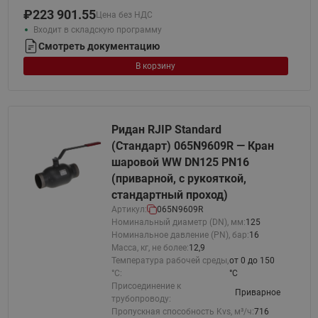
₽
223 901.55
Цена без НДС
Входит в складскую программу
Смотреть документацию
В корзину
Ридан RJIP Standard
(Стандарт) 065N9609R — Кран
шаровой WW DN125 PN16
(приварной, с рукояткой,
стандартный проход)
Артикул:
065N9609R
Номинальный диаметр (DN), мм:
125
Номинальное давление (PN), бар:
16
Масса, кг, не более:
12,9
Температура рабочей среды,
от 0 до 150
°С:
°C
Присоединение к
Приварное
трубопроводу:
Пропускная способность Kvs, м³/ч:
716