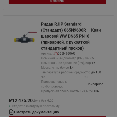
В корзину
Ридан RJIP Standard
(Стандарт) 065N9606R — Кран
шаровой WW DN65 PN16
(приварной, с рукояткой,
стандартный проход)
Артикул:
065N9606R
Номинальный диаметр (DN), мм:
65
Номинальное давление (PN), бар:
16
Масса, кг, не более:
3,4
Температура рабочей среды,
от 0 до 150
°С:
°C
Присоединение к
Приварное
трубопроводу:
Пропускная способность Kvs, м³/ч:
136
₽
12 475.20
Цена без НДС
Входит в складскую программу
Смотреть документацию