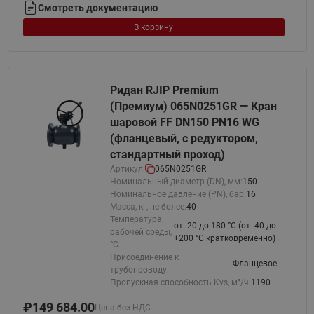
Смотреть документацию
В корзину
Ридан RJIP Premium
(Премиум) 065N0251GR — Кран
шаровой FF DN150 PN16 WG
(фланцевый, с редуктором,
стандартный проход)
Артикул:
065N0251GR
Номинальный диаметр (DN), мм:
150
Номинальное давление (PN), бар:
16
Масса, кг, не более:
40
Температура
от -20 до 180 °C (от -40 до
рабочей среды,
+200 °С кратковременно)
°С:
Присоединение к
Фланцевое
трубопроводу:
Пропускная способность Kvs, м³/ч:
1190
₽
149 684.00
Цена без НДС