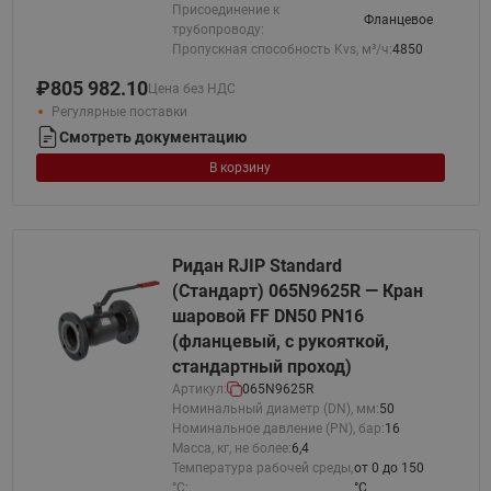
Присоединение к
Фланцевое
трубопроводу:
Пропускная способность Kvs, м³/ч:
4850
₽
805 982.10
Цена без НДС
Регулярные поставки
Смотреть документацию
В корзину
Ридан RJIP Standard
(Стандарт) 065N9625R — Кран
шаровой FF DN50 PN16
(фланцевый, с рукояткой,
стандартный проход)
Артикул:
065N9625R
Номинальный диаметр (DN), мм:
50
Номинальное давление (PN), бар:
16
Масса, кг, не более:
6,4
Температура рабочей среды,
от 0 до 150
°С:
°C