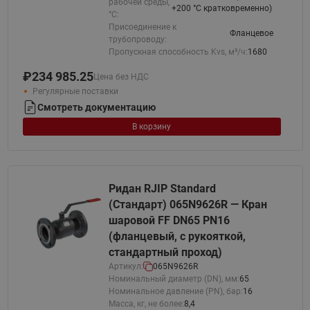
рабочей среды,
+200 °С кратковременно)
°С:
Присоединение к
Фланцевое
трубопроводу:
Пропускная способность Kvs, м³/ч:
1680
₽
234 985.25
Цена без НДС
Регулярные поставки
Смотреть документацию
В корзину
Ридан RJIP Standard
(Стандарт) 065N9626R — Кран
шаровой FF DN65 PN16
(фланцевый, с рукояткой,
стандартный проход)
Артикул:
065N9626R
Номинальный диаметр (DN), мм:
65
Номинальное давление (PN), бар:
16
Масса, кг, не более:
8,4