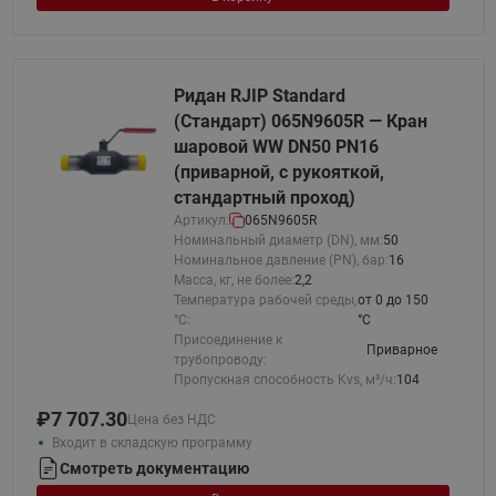
Ридан RJIP Standard
(Стандарт) 065N9605R — Кран
шаровой WW DN50 PN16
(приварной, с рукояткой,
стандартный проход)
Артикул:
065N9605R
Номинальный диаметр (DN), мм:
50
Номинальное давление (PN), бар:
16
Масса, кг, не более:
2,2
Температура рабочей среды,
от 0 до 150
°С:
°C
Присоединение к
Приварное
трубопроводу:
Пропускная способность Kvs, м³/ч:
104
₽
7 707.30
Цена без НДС
Входит в складскую программу
Смотреть документацию