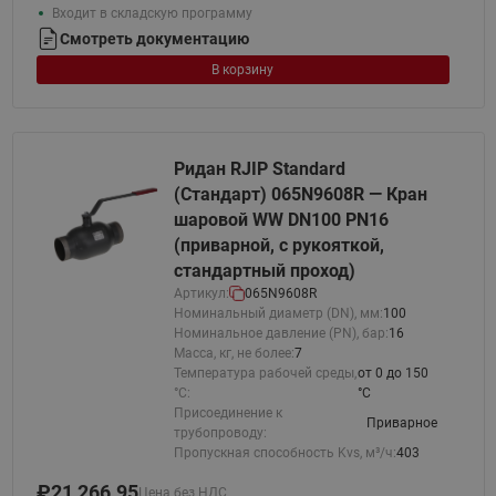
Входит в складскую программу
Смотреть документацию
В корзину
Ридан RJIP Standard
(Стандарт) 065N9608R — Кран
шаровой WW DN100 PN16
(приварной, с рукояткой,
стандартный проход)
Артикул:
065N9608R
Номинальный диаметр (DN), мм:
100
Номинальное давление (PN), бар:
16
Масса, кг, не более:
7
Температура рабочей среды,
от 0 до 150
°С:
°C
Присоединение к
Приварное
трубопроводу:
Пропускная способность Kvs, м³/ч:
403
₽
21 266.95
Цена без НДС