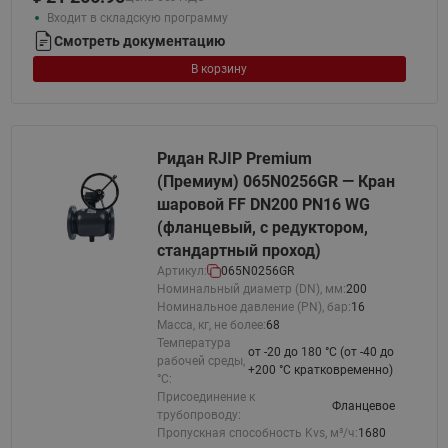
Входит в складскую программу
Смотреть документацию
В корзину
Ридан RJIP Premium
(Премиум) 065N0256GR — Кран
шаровой FF DN200 PN16 WG
(фланцевый, с редуктором,
стандартный проход)
Артикул:
065N0256GR
Номинальный диаметр (DN), мм:
200
Номинальное давление (PN), бар:
16
Масса, кг, не более:
68
Температура
от -20 до 180 °C (от -40 до
рабочей среды,
+200 °С кратковременно)
°С:
Присоединение к
Фланцевое
трубопроводу:
Пропускная способность Kvs, м³/ч:
1680