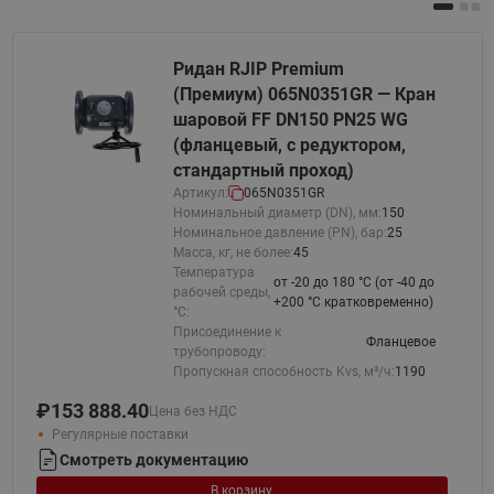
Ридан RJIP Premium
(Премиум) 065N0351GR — Кран
шаровой FF DN150 PN25 WG
(фланцевый, с редуктором,
стандартный проход)
Артикул:
065N0351GR
Номинальный диаметр (DN), мм:
150
Номинальное давление (PN), бар:
25
Масса, кг, не более:
45
Температура
от -20 до 180 °C (от -40 до
рабочей среды,
+200 °С кратковременно)
°С:
Присоединение к
Фланцевое
трубопроводу:
Пропускная способность Kvs, м³/ч:
1190
₽
153 888.40
Цена без НДС
Регулярные поставки
Смотреть документацию
В корзину