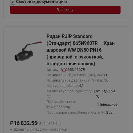
Смотреть документацию
В корзину
Ридан RJIP Standard
(Стандарт) 065N9607R — Кран
шаровой WW DN80 PN16
(приварной, с рукояткой,
стандартный проход)
Артикул:
065N9607R
Номинальный диаметр (DN), мм:
80
Номинальное давление (PN), бар:
16
Масса, кг, не более:
4,9
Температура рабочей среды,
от 0 до 150
°С:
°C
Присоединение к
Приварное
трубопроводу:
Пропускная способность Kvs, м³/ч:
252
₽
16 832.55
Цена без НДС
Входит в складскую программу