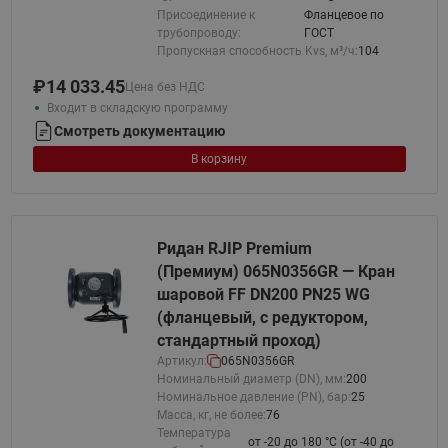
Присоединение к
Фланцевое по
трубопроводу:
ГОСТ
Пропускная способность Kvs, м³/ч:
104
₽
14 033.45
Цена без НДС
Входит в складскую программу
Смотреть документацию
В корзину
Ридан RJIP Premium
(Премиум) 065N0356GR — Кран
шаровой FF DN200 PN25 WG
(фланцевый, с редуктором,
стандартный проход)
Артикул:
065N0356GR
Номинальный диаметр (DN), мм:
200
Номинальное давление (PN), бар:
25
Масса, кг, не более:
76
Температура
от -20 до 180 °C (от -40 до