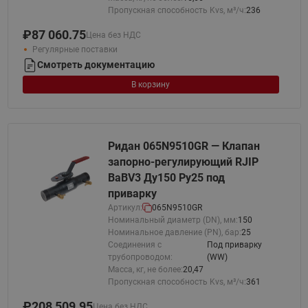
Пропускная способность Kvs, м³/ч:
236
₽
87 060.75
Цена без НДС
Регулярные поставки
Смотреть документацию
В корзину
Ридан 065N9510GR — Клапан
запорно-регулирующий RJIP
BaBV3 Ду150 Ру25 под
приварку
Артикул:
065N9510GR
Номинальный диаметр (DN), мм:
150
Номинальное давление (PN), бар:
25
Соединения с
Под приварку
трубопроводом:
(WW)
Масса, кг, не более:
20,47
Пропускная способность Kvs, м³/ч:
361
₽
208 509.95
Цена без НДС