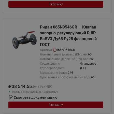
В корзину
Ридан 065N9546GR — Клапан
запорно-регулирующий RJIP
BaBV3 Ду65 Ру25 фланцевый
ГОСТ
Артикул:
065N9546GR
Номинальный диаметр (DN), мм:
65
Номинальное давление (PN), бар:
25
Соединения с
Фланцевое
трубопроводом:
(FF)
Масса, кг, не более:
9,95
Пропускная способность Kvs, м³/ч:
65
₽
38 544.55
Цена без НДС
Входит в складскую программу
Смотреть документацию
В корзину