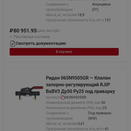
Соединения с
Фланцевое
трубопроводом:
(FF)
Масса, кг, не более:
18,9
Пропускная способность Kvs, м³/ч:
157
₽
80 951.95
Цена без НДС
Регулярные поставки
Смотреть документацию
В корзину
Ридан 065N9505GR — Клапан
запорно-регулирующий RJIP
BaBV3 Ду50 Ру25 под приварку
Артикул:
065N9505GR
Номинальный диаметр (DN), мм:
50
Номинальное давление (PN), бар:
25
Соединения с
Под приварку
трубопроводом:
(WW)
Масса, кг, не более:
3,41
Пропускная способность Kvs, м³/ч:
41