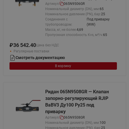
Артикул:
065N9506GR
Номинальный диаметр (DN), мм:
65
Номинальное давление (PN), бар:
25
Соединения с
Под приварку
трубопроводом:
(WW)
Масса, кг, не более:
4,69
Пропускная способность Kvs, м³/ч:
65
₽
36 542.40
Цена без НДС
Регулярные поставки
Смотреть документацию
В корзину
Ридан 065N9508GR — Клапан
запорно-регулирующий RJIP
BaBV3 Ду100 Ру25 под
приварку
Артикул:
065N9508GR
Номинальный диаметр (DN), мм:
100
Номинальное давление (PN), бар:
25