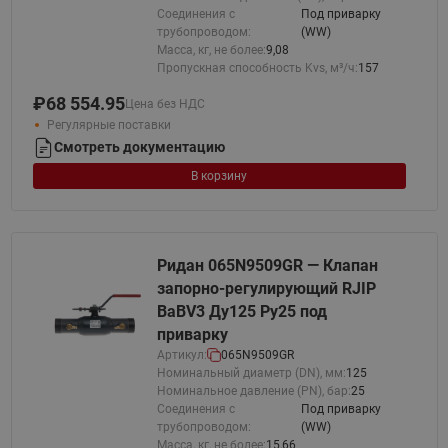
Соединения с
Под приварку
трубопроводом:
(WW)
Масса, кг, не более:
9,08
Пропускная способность Kvs, м³/ч:
157
₽
68 554.95
Цена без НДС
Регулярные поставки
Смотреть документацию
В корзину
Ридан 065N9509GR — Клапан
запорно-регулирующий RJIP
BaBV3 Ду125 Ру25 под
приварку
Артикул:
065N9509GR
Номинальный диаметр (DN), мм:
125
Номинальное давление (PN), бар:
25
Соединения с
Под приварку
трубопроводом:
(WW)
Масса, кг, не более:
15,66