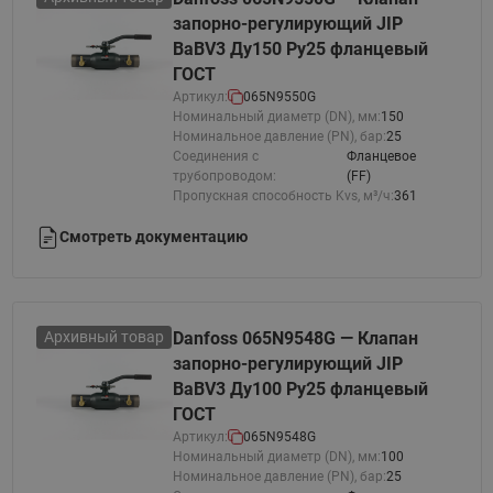
запорно-регулирующий JIP
BaBV3 Ду150 Ру25 фланцевый
ГОСТ
Артикул:
065N9550G
Номинальный диаметр (DN), мм:
150
Номинальное давление (PN), бар:
25
Соединения с
Фланцевое
трубопроводом:
(FF)
Пропускная способность Kvs, м³/ч:
361
Смотреть документацию
Архивный товар
Danfoss 065N9548G — Клапан
запорно-регулирующий JIP
BaBV3 Ду100 Ру25 фланцевый
ГОСТ
Артикул:
065N9548G
Номинальный диаметр (DN), мм:
100
Номинальное давление (PN), бар:
25