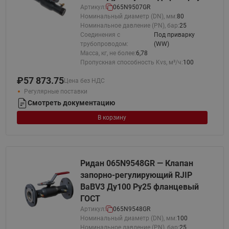
Артикул:
065N9507GR
Номинальный диаметр (DN), мм:
80
Номинальное давление (PN), бар:
25
Соединения с
Под приварку
трубопроводом:
(WW)
Масса, кг, не более:
6,78
Пропускная способность Kvs, м³/ч:
100
₽
57 873.75
Цена без НДС
Регулярные поставки
Смотреть документацию
В корзину
Ридан 065N9548GR — Клапан
запорно-регулирующий RJIP
BaBV3 Ду100 Ру25 фланцевый
ГОСТ
Артикул:
065N9548GR
Номинальный диаметр (DN), мм:
100
Номинальное давление (PN), бар:
25