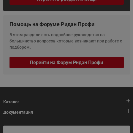
Помощь на Форуме Ридан Профи
В этом разделе есть подробное руководство на
большинство вопросов которые возникают при работе с
подбором.
Перейти на Форум Ридан Профи
Каталог
Документация
Тепловая автоматика
Холодильная техника
HeatPlatform (Тепловая платформа)