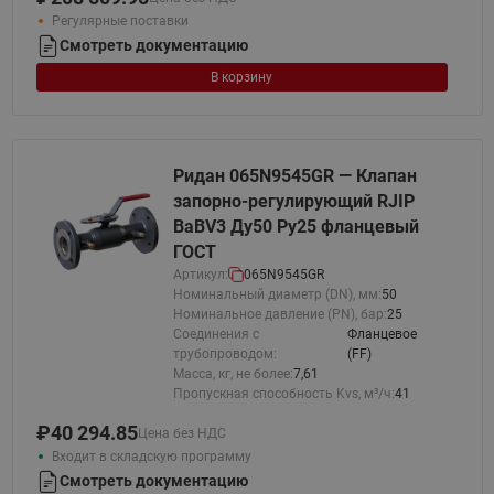
Регулярные поставки
Смотреть документацию
В корзину
Ридан 065N9545GR — Клапан
запорно-регулирующий RJIP
BaBV3 Ду50 Ру25 фланцевый
ГОСТ
Артикул:
065N9545GR
Номинальный диаметр (DN), мм:
50
Номинальное давление (PN), бар:
25
Соединения с
Фланцевое
трубопроводом:
(FF)
Масса, кг, не более:
7,61
Пропускная способность Kvs, м³/ч:
41
₽
40 294.85
Цена без НДС
Входит в складскую программу
Смотреть документацию