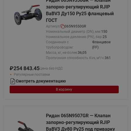
Ридан 065N9550GR — Клапан
запорно-регулирующий RJIP
BaBV3 Ду150 Ру25 фланцевый
ГОСТ
Артикул:
065N9550GR
Номинальный диаметр (DN), мм:
150
Номинальное давление (PN), бар:
25
Соединения с
Фланцевое
трубопроводом:
(FF)
Масса, кг, не более:
36,05
Пропускная способность Kvs, м³/ч:
361
₽
254 843.45
Цена без НДС
Регулярные поставки
Смотреть документацию
В корзину
Ридан 065N9507GR — Клапан
запорно-регулирующий RJIP
BaBV3 Ду80 Ру25 под приварку