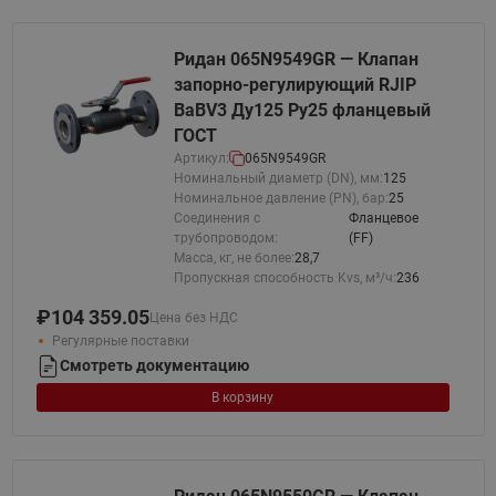
Ридан 065N9549GR — Клапан
запорно-регулирующий RJIP
BaBV3 Ду125 Ру25 фланцевый
ГОСТ
Артикул:
065N9549GR
Номинальный диаметр (DN), мм:
125
Номинальное давление (PN), бар:
25
Соединения с
Фланцевое
трубопроводом:
(FF)
Масса, кг, не более:
28,7
Пропускная способность Kvs, м³/ч:
236
₽
104 359.05
Цена без НДС
Регулярные поставки
Смотреть документацию
В корзину