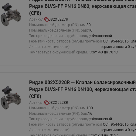
этажные для систем отоп
Ридан BLVS-FF PN16 DN80; нержавеющая стал
TDU-R Ридан
(CF8)
Артикул:
082X5227R
Показать все
Квартирные станции ШК
Номинальный диаметр (DN), мм:
80
Ридан
Номинальное давление (PN), бар:
16
Учёт тепловой энергии
Чиллеры (холодильн
Тип присоединения к трубопроводу:
Фланцевый
Коллекторы
Герметичность затвора (объем протечки
машины)
ГОСТ 9544-2015 Кла
Квартирные приборы учёта
распределительные
/ класс герметичности):
герметичности 0 ку
Температура окружающей среды, °С:
Чиллеры с воздушным
от -40 до 70 °С
Распределители INDIV
Квартирные тепловые пу
охлаждением конденсато
MyFlat
Коммерческий (Общедомовой)
серии RCH
учет тепловой энергии
Показать все
Ридан 082X5228R — Клапан балансировочны
Автоматизированная система
Ридан BLVS-FF PN16 DN100; нержавеющая ста
учета энергоресурсов
(CF8)
Артикул:
082X5228R
Номинальный диаметр (DN), мм:
100
Узлы регулирования
Номинальное давление (PN), бар:
Преобразователи час
16
Тип присоединения к трубопроводу:
Фланцевый
приточных установок
Герметичность затвора (объем протечки
Преобразователь частот
ГОСТ 9544-2015 Кла
/ класс герметичности):
герметичности 0 ку
Ридан RF-51
Узлы теплоснабжения с 3-
Температура окружающей среды, °С:
от -40 до 70 °С