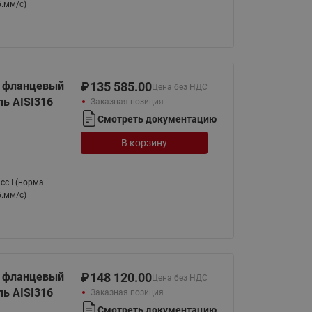
б.мм/с)
й фланцевый
₽
135 585.00
Цена без НДС
ь AISI316
Заказная позиция
Смотреть документацию
В корзину
сс I (норма
б.мм/с)
й фланцевый
₽
148 120.00
Цена без НДС
ь AISI316
Заказная позиция
Смотреть документацию