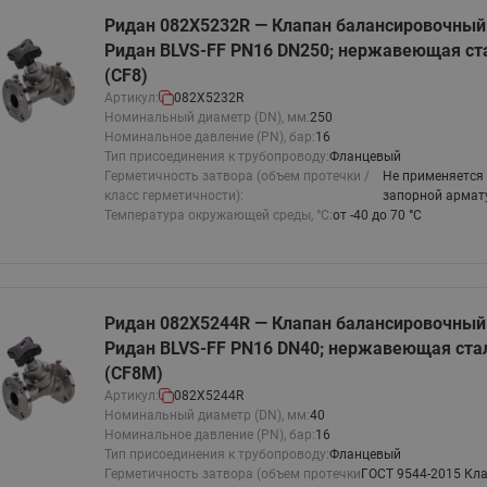
Ридан 082X5232R — Клапан балансировочны
Ридан BLVS-FF PN16 DN250; нержавеющая ста
(CF8)
Артикул:
082X5232R
Номинальный диаметр (DN), мм:
250
Номинальное давление (PN), бар:
16
Тип присоединения к трубопроводу:
Фланцевый
Герметичность затвора (объем протечки /
Не применяется 
класс герметичности):
запорной армат
Температура окружающей среды, °С:
от -40 до 70 °С
Ридан 082X5244R — Клапан балансировочны
Ридан BLVS-FF PN16 DN40; нержавеющая стал
(CF8M)
Артикул:
082X5244R
Номинальный диаметр (DN), мм:
40
Номинальное давление (PN), бар:
16
Тип присоединения к трубопроводу:
Фланцевый
Герметичность затвора (объем протечки
ГОСТ 9544-2015 Кла