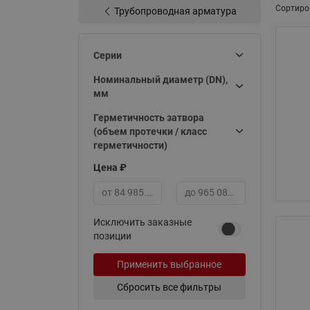
Сортиро
Электрообогрев
Трубопроводная арматура
Системы водоснабжения
Серии
Номинальный диаметр (DN),
мм
Герметичность затвора
(объем протечки / класс
герметичности)
Цена ₽
Минимальная цена
Максимальная цена
Исключить заказные
позиции
Применить выбранное
Сбросить все фильтры