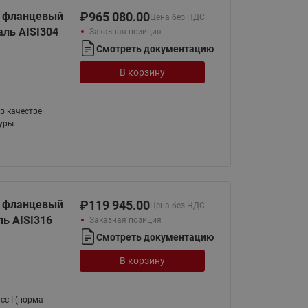
065B82xxR)
й фланцевый
₽
965 080.00
Цена без НДС
Латунные фильтры сетчатые
ль AISI304
Заказная позиция
Ридан (код 065B82xxR)
Смотреть документацию
Воздухоотводчики Airvent-R
В корзину
Ридан (код 06582xxR)
в качестве
уры.
й фланцевый
₽
119 945.00
Цена без НДС
ь AISI316
Заказная позиция
Смотреть документацию
В корзину
сс I (норма