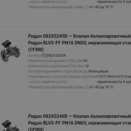
/ класс герметичности):
герметичности 0 ку
Температура окружающей среды, °С:
от -40 до 70 °С
Ридан 082X5245R — Клапан балансировочны
Ридан BLVS-FF PN16 DN50; нержавеющая стал
(CF8M)
Артикул:
082X5245R
Номинальный диаметр (DN), мм:
50
Номинальное давление (PN), бар:
16
Тип присоединения к трубопроводу:
Фланцевый
Герметичность затвора (объем протечки
ГОСТ 9544-2015 Кла
/ класс герметичности):
герметичности 0 ку
Температура окружающей среды, °С:
от -40 до 70 °С
Ридан 082X5246R — Клапан балансировочны
Ридан BLVS-FF PN16 DN65; нержавеющая стал
(CF8M)