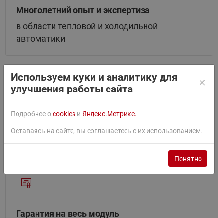
Многолетний опыт и экспертиза
в области тепловой и холодильной
автоматики
Используем куки и аналитику для
улучшения работы сайта
Подробнее о
cookies
и
Яндекс.Метрике.
Сборка, тестирование и проверка
Оставаясь на сайте, вы соглашаетесь с их использованием.
на герметичность в заводских условиях
Понятно
Гарантия на весь модуль