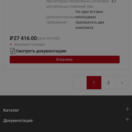
при котором обязательна установка
6,1
контрольных стержней, бар:
На одну вставку
Дополнительные
необходимо
требования:
приобретать два
комплекта
₽
27 416.00
Цена без НДС
Заказная позиция
Смотреть документацию
В корзину
‹
1
2
›
Каталог
Документация
Тепловая автоматика