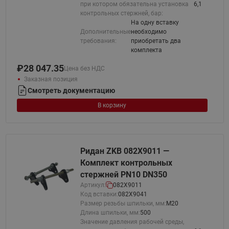
при котором обязательна установка
6,1
контрольных стержней, бар:
На одну вставку
Дополнительные
необходимо
требования:
приобретать два
комплекта
₽
28 047.35
Цена без НДС
Заказная позиция
Смотреть документацию
В корзину
Ридан ZKB 082X9011 —
Комплект контрольных
стержней PN10 DN350
Артикул:
082X9011
Код вставки:
082X9041
Размер резьбы шпильки, мм:
М20
Длина шпильки, мм:
500
Значение давления рабочей среды,