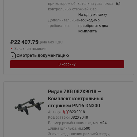
при котором обязательна установка
6,1
контрольных стержней, бар:
На одну вставку
Дополнительные
необходимо
требования:
приобретать два
комплекта
₽
22 407.75
Цена без НДС
Заказная позиция
Смотреть документацию
В корзину
Ридан ZKB 082X9018 —
Комплект контрольных
стержней PN16 DN300
Артикул:
082X9018
Код вставки:
082X9048
Размер резьбы шпильки, мм:
М24
Длина шпильки, мм:
500
Значение давления рабочей среды,