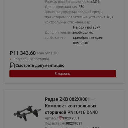
Размер резьбы шпильки, мм:
М16
Длина шпильки, мм:
250
Значение давления рабочей среды,
при котором обязательна установка
10,3
контрольных стержней, бар:
На одну вставку
Дополнительные
необходимо
требования:
приобретать один
комплект
₽
11 343.60
Цена без НДС
Регулярные поставки
Смотреть документацию
В корзину
Ридан ZKB 082X9001 —
Комплект контрольных
стержней PN10/16 DN40
Артикул:
082X9001
Код вставки:
082X9031