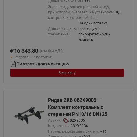
Длина шпильки, мм:
333
Значение давления рабочей среды,
при котором обязательна установка
10,3
контрольных стержней, бар:
На одну вставку
Дополнительные
необходимо
требования:
приобретать один
комплект
₽
16 343.80
Цена без НДС
Регулярные поставки
Смотреть документацию
В корзину
Ридан ZKB 082X9006 —
Комплект контрольных
стержней PN10/16 DN125
Артикул:
082X9006
Код вставки:
082X9036
Размер резьбы шпильки, мм:
М16
Длина шпильки, мм:
333