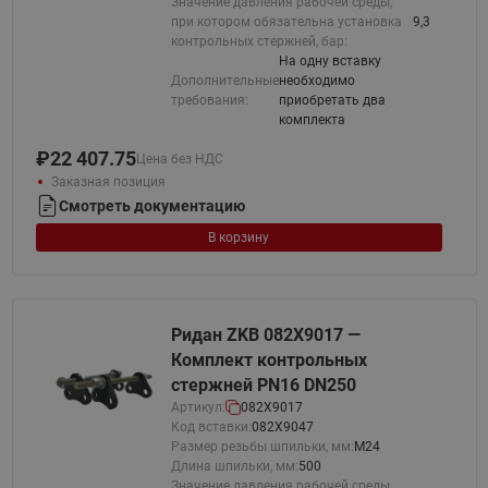
Значение давления рабочей среды,
при котором обязательна установка
9,3
контрольных стержней, бар:
На одну вставку
Дополнительные
необходимо
требования:
приобретать два
комплекта
₽
22 407.75
Цена без НДС
Заказная позиция
Смотреть документацию
В корзину
Ридан ZKB 082X9017 —
Комплект контрольных
стержней PN16 DN250
Артикул:
082X9017
Код вставки:
082X9047
Размер резьбы шпильки, мм:
М24
Длина шпильки, мм:
500
Значение давления рабочей среды,