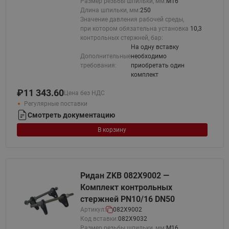
Размер резьбы шпильки, мм:
М16
Длина шпильки, мм:
250
Значение давления рабочей среды,
при котором обязательна установка
10,3
контрольных стержней, бар:
На одну вставку
Дополнительные
необходимо
требования:
приобретать один
комплект
₽
11 343.60
Цена без НДС
Регулярные поставки
Смотреть документацию
В корзину
Ридан ZKB 082X9002 —
Комплект контрольных
стержней PN10/16 DN50
Артикул:
082X9002
Код вставки:
082X9032
Размер резьбы шпильки, мм:
М16