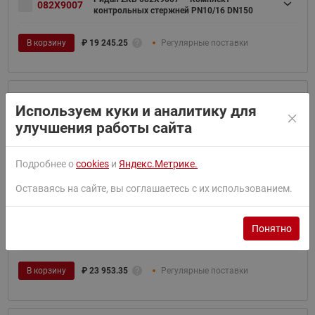
082X9007
контрольных стержней PN10/16 DN150
В корзину
₽
19 245.25
Регулярные поставки
Используем куки и аналитику для
Ридан ZKB 082X9008 — Комплект
082X9008
контрольных стержней PN10 DN200
улучшения работы сайта
В корзину
₽
20 834.55
Заказная позиция
Подробнее о
cookies
и
Яндекс.Метрике.
Оставаясь на сайте, вы соглашаетесь с их использованием.
Ридан ZKB 082X9016 — Комплект
Понятно
082X9016
контрольных стержней PN10/16 DN200
В корзину
₽
23 953.35
Регулярные поставки