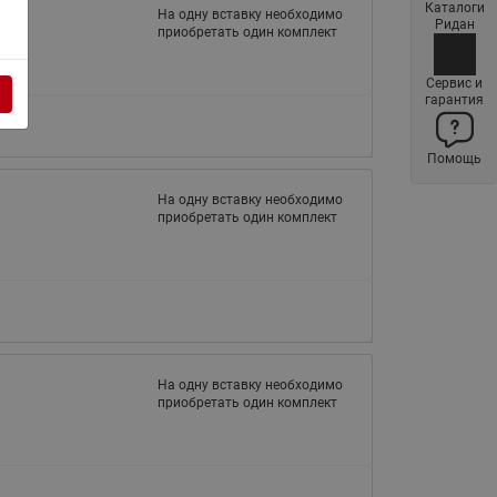
Каталоги
На одну вставку необходимо
Латунные фильтры сетчатые
Ридан
приобретать один комплект
Ридан (код 065B83xxR)
Нержавеющие фильтры
Сервис и
гарантия
сетчатые Ридан
Воздухоотводчики Airvent-R
Помощь
(Вентиляция) Ридан (код
06583xxR)
На одну вставку необходимо
приобретать один комплект
Компенсаторы осевые
сильфонные Ридан
Регуляторы давления Ридан
Клапаны редукционные Ридан
Гибкие вставки
На одну вставку необходимо
Предохранительные клапаны
приобретать один комплект
RSV
Латунные краны шаровые
запорные Ридан (код