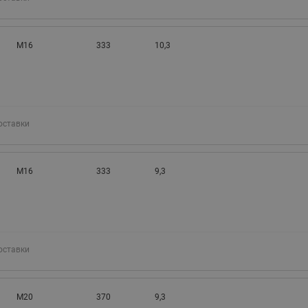
М16
333
10,3
оставки
М16
333
9,3
оставки
М20
370
9,3