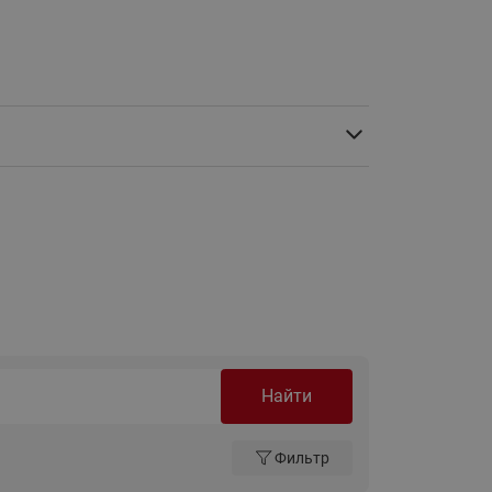
Ридан
ления
С
ые
Трубопроводная арматура
Стальные краны запорно-
регулирующие Ридан
нкты
ра
Стальные краны шаровые
запорные Ридан
Привод электрический АМВ
для шаровых кранов RJIP
Premium (Премиум)
Показать все
Краны шаровые чугунные
Найти
Ридан
тоты
Латунные краны шаровые
ы
запорные Ридан (код
Фильтр
065B83xxR)