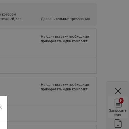
ы
Нержавеющие краны шаровые
запорные Ридан
и котором
тержней, бар
Дополнительные требования
Затворы дисковые Ридан
Латунные обратные клапаны
На одну вставку необходимо
Ридан
приобретать один комплект
Чугунные обратные клапаны/
затворы Ридан
Нержавеющие обратные
клапаны Ридан
Фильтры сетчатые Ридан ФСФ
На одну вставку необходимо
Балансировочные клапаны для
приобретать один комплект
наружных систем
₽
Сильфонные компенсаторы
для наружных систем
Запросить
счет
Фильтры сетчатые Ридан ФСФ
для наружных систем