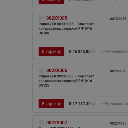
082X9005
082X9035
Ридан ZKB 082X9005 — Комплект
контрольных стержней PN10/16
DN100
В корзину
₽
16 343.80
Регулярные п
082X9006
082X9036
Ридан ZKB 082X9006 — Комплект
контрольных стержней PN10/16
DN125
В корзину
₽
17 137.30
Регулярные п
082X9007
082X9037