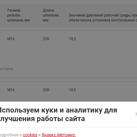
ходовыми клапанами
Преобразователь частот
Размер
Длина
Ридан RF-101
Узлы холодоснабжения с 3-
резьбы
шпильки,
Значение давления рабочей среды, пр
ходовыми клапанами
шпильки, мм
мм
обязательна установка контрольных с
Узлы теплоснабжения с
комбинированным клапаном
М16
250
10,3
AQT(F)-R
оставки
М16
250
10,3
Используем куки и аналитику для
улучшения работы сайта
оставки
одробнее о
cookies
и
Яндекс.Метрике.