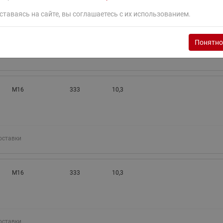
М16
250
10,3
ставаясь на сайте, вы соглашаетесь с их использованием.
Понятно
оставки
М16
333
10,3
оставки
М16
333
10,3
оставки