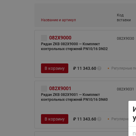
Код
Название и артикул
вставки
082X9000
082X9030
Ридан ZKB 082X9000 — Комплект
контрольных стержней PN10/16 DN32
ВСЯ ПРОДУКЦИЯ
В корзину
₽
11 343.60
Регулярные п
082X9001
082X9031
Ридан ZKB 082X9001 — Комплект
контрольных стержней PN10/16 DN40
В корзину
₽
11 343.60
Регулярные п
П