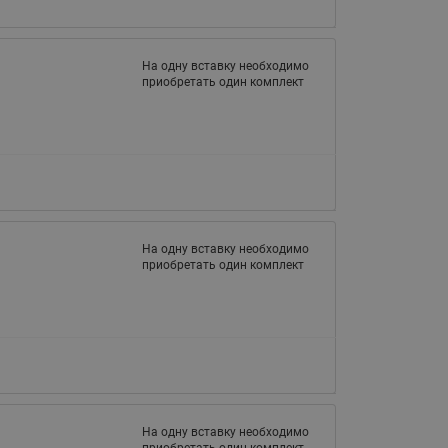
065B82xxR)
Латунные фильтры сетчатые
Ридан (код 065B82xxR)
На одну вставку необходимо
приобретать один комплект
Воздухоотводчики Airvent-R
Ридан (код 06582xxR)
На одну вставку необходимо
приобретать один комплект
На одну вставку необходимо
приобретать один комплект