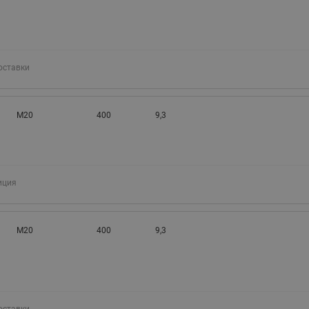
оставки
М20
400
9,3
иция
М20
400
9,3
оставки