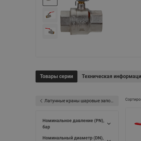
Электрообогрев
Системы водоснабжения
Товары серии
Техническая информац
Сортиро
Латунные краны шаровые запорные Ридан (код 065B83xxR)
Номинальное давление (PN),
бар
Номинальный диаметр (DN),