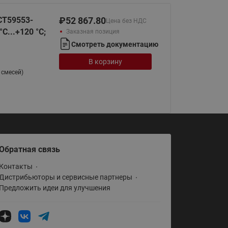
065B82xxR)
Латунные фильтры сетчатые
СТ59553-
₽
52 867.80
Цена без НДС
Ридан (код 065B82xxR)
С...+120 °С;
Заказная позиция
Смотреть документацию
Воздухоотводчики Airvent-R
Ридан (код 06582xxR)
В корзину
 смесей)
Обратная связь
Контакты
Дистрибьюторы и сервисные партнеры
Предложить идеи для улучшения