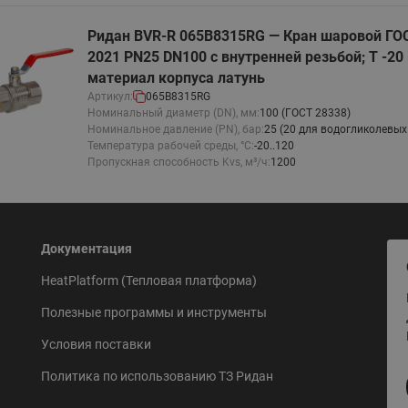
Ридан BVR-R 065B8315RG — Кран шаровой ГО
2021 PN25 DN100 с внутренней резьбой; Т -20 °
материал корпуса латунь
Артикул:
065B8315RG
Номинальный диаметр (DN), мм:
100 (ГОСТ 28338)
Номинальное давление (PN), бар:
25 (20 для водогликолевых
Температура рабочей среды, °С:
-20..120
Пропускная способность Kvs, м³/ч:
1200
Документация
HeatPlatform (Тепловая платформа)
Полезные программы и инструменты
Условия поставки
Политика по использованию ТЗ Ридан