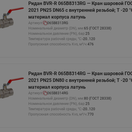
Ридан BVR-R 065B8313RG — Кран шаровой ГО
2021 PN25 DN65 с внутренней резьбой; Т -20 °С
материал корпуса латунь
Артикул:
065B8313RG
Номинальный диаметр (DN), мм:
65 (ГОСТ 28338)
Номинальное давление (PN), бар:
25
Температура рабочей среды, °С:
-20..120
Пропускная способность Kvs, м³/ч:
476
Ридан BVR-R 065B8314RG — Кран шаровой ГО
2021 PN25 DN80 с внутренней резьбой; Т -20 °С
материал корпуса латунь
Артикул:
065B8314RG
Номинальный диаметр (DN), мм:
80 (ГОСТ 28338)
Номинальное давление (PN), бар:
25
Температура рабочей среды, °С:
-20..120
Пропускная способность Kvs, м³/ч:
770