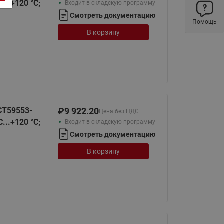
...+120 °С;
Входит в складскую программу
ы
Нержавеющие краны шаровые
Смотреть документацию
запорные Ридан
Помощь
В корзину
Затворы дисковые Ридан
Латунные обратные клапаны
Ридан
Чугунные обратные клапаны/
затворы Ридан
Нержавеющие обратные
СТ59553-
₽
9 922.20
Цена без НДС
клапаны Ридан
...+120 °С;
Входит в складскую программу
Смотреть документацию
Фильтры сетчатые Ридан ФСФ
В корзину
Балансировочные клапаны для
наружных систем
Сильфонные компенсаторы
для наружных систем
Фильтры сетчатые Ридан ФСФ
для наружных систем