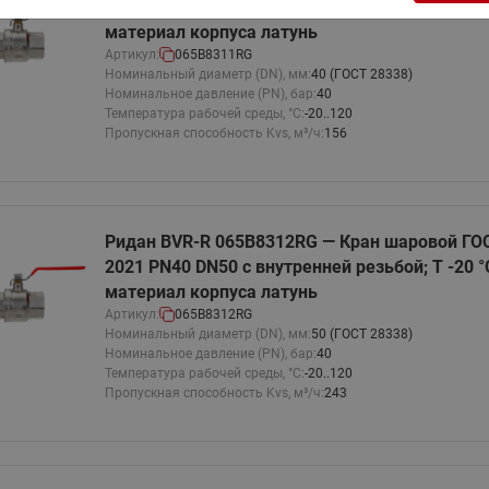
2021 PN40 DN40 с внутренней резьбой; Т -20 °С
ходовыми клапанами
Преобразователь частот
материал корпуса латунь
Ридан RF-101
Узлы холодоснабжения с 3-
Артикул:
065B8311RG
ходовыми клапанами
Номинальный диаметр (DN), мм:
40 (ГОСТ 28338)
Номинальное давление (PN), бар:
40
Узлы теплоснабжения с
Температура рабочей среды, °С:
-20..120
комбинированным клапаном
Пропускная способность Kvs, м³/ч:
156
AQT(F)-R
Ридан BVR-R 065B8312RG — Кран шаровой ГО
2021 PN40 DN50 с внутренней резьбой; Т -20 °С
материал корпуса латунь
Артикул:
065B8312RG
Номинальный диаметр (DN), мм:
50 (ГОСТ 28338)
Номинальное давление (PN), бар:
40
Температура рабочей среды, °С:
-20..120
Пропускная способность Kvs, м³/ч:
243