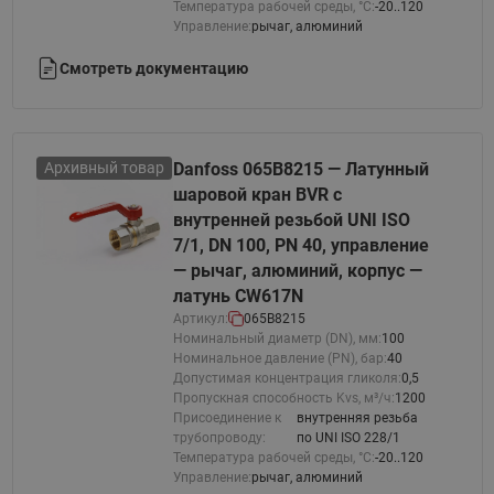
Температура рабочей среды, °С:
-20..120
Управление:
рычаг, алюминий
Смотреть документацию
Архивный товар
Danfoss 065B8215 — Латунный
шаровой кран BVR с
внутренней резьбой UNI ISO
7/1, DN 100, PN 40, управление
— рычаг, алюминий, корпус —
латунь CW617N
Артикул:
065B8215
Номинальный диаметр (DN), мм:
100
Номинальное давление (PN), бар:
40
Допустимая концентрация гликоля:
0,5
Пропускная способность Kvs, м³/ч:
1200
Присоединение к
внутренняя резьба
трубопроводу:
по UNI ISO 228/1
Температура рабочей среды, °С:
-20..120
Управление:
рычаг, алюминий