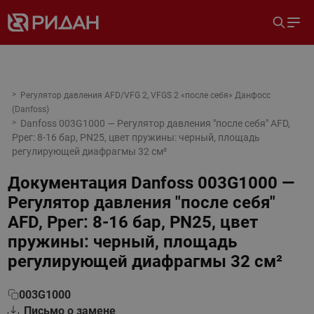
Регулятор давления AFD/VFG 2, VFGS 2 «после себя» Данфосс
(Danfoss)
Danfoss 003G1000 — Регулятор давления "после себя" AFD,
Pрег: 8-16 бар, PN25, цвет пружины: черный, площадь
регулирующей диафрагмы 32 см²
Документация
Danfoss 003G1000 —
Регулятор давления "после себя"
AFD, Pрег: 8-16 бар, PN25, цвет
пружины: черный, площадь
регулирующей диафрагмы 32 см²
003G1000
Письмо о замене