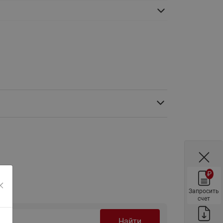
ы
Нержавеющие краны шаровые
запорные Ридан
Затворы дисковые Ридан
Латунные обратные клапаны
Ридан
Чугунные обратные клапаны/
затворы Ридан
Нержавеющие обратные
клапаны Ридан
Фильтры сетчатые Ридан ФСФ
Балансировочные клапаны для
наружных систем
₽
Сильфонные компенсаторы
для наружных систем
Запросить
счет
Фильтры сетчатые Ридан ФСФ
для наружных систем
Найти