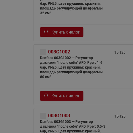
бар, PN25, цвет пружины: красный,
площадь регулирующей диафрагмы
32 см²
Купить аналог
003G1002
15-125
Danfoss 003G1002 — Регулятор
давления "после себя" AFD, Pрег: 1-6
бар, PN25, цвет пружины: красный,
площадь регулирующей диафрагмы
80 см²
Купить аналог
003G1003
15-125
Danfoss 003G1003 — Регулятор
давления "после себя" AFD, Pрег: 0,5-3
бар, PN25, цвет пружины: красный,