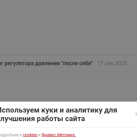
ходовыми клапанами
Преобразователь частот
Ридан RF-101
Узлы холодоснабжения с 3-
ходовыми клапанами
Узлы теплоснабжения с
комбинированным клапаном
AQT(F)-R
г регулятора давления "после себя"
17 сен 2025
Используем куки и аналитику для
улучшения работы сайта
одробнее о
cookies
и
Яндекс.Метрике.