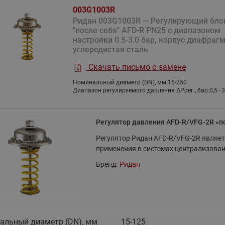
Насосы циркуляционные с
Насосные станции Water
комбинированные
003G1003R
мокрым ротором RW Ридан
тип CW и PW
Ридан 003G1003R — Регулирующий бло
Клапаны и электроприводы
"после себя" AFD-R PN25 с диапазоном
Насосы одноступенчатые
Насосные станции Water
для автоматизации местных
настройки 0.5-3.0 бар, корпус диафраг
вертикальные ин-лайн RV
тип FS
вентиляционных установок
углеродистая сталь
Ридан
Насосные станции Water
Аксессуары для регулирующих
Скачать письмо о замене
Насосы вертикальные
тип PM
клапанов
многоступенчатые RMV Ридан
Номинальный диаметр (DN), мм:
15-250
Показать все
Дренажная насосная ста
Диапазон регулируемого давления ΔPрег., бар:
0,5–3
Показать все
Насосы горизонтальные
Узел учета огнетушащего
многоступенчатые RMHI Ридан
вещества
Регулятор давления AFD-R/VFG-2R «п
Насосы циркуляционные с
Блочные холодильные
Коллекторы и
мокрым ротором и
Регулятор Ридан AFD-R/VFG-2R являе
узлы
распределительные 
электронным регулированием
применения в системах централизова
Стандартные блочные
Шкаф с индивидуальным
RWE Ридан
Бренд:
Ридан
холодильные узлы Ридан
ввода ШКСО-1 Ридан
Насосы погружные дренажные
Узлы распределительные
RD Ридан
этажные для систем
водоснабжения WDU.3R
альный диаметр (DN), мм
15-125
Узлы распределительные