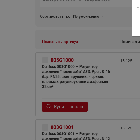
О
Сортировать по:
По умолчанию
Название и артикул
Номинальн
003G1000
15-125
Danfoss 003G1000 — Регулятор
давления "после себя" AFD, Pрег: 8-16
бар, PN25, цвет пружины: черный,
площадь регулирующей диафрагмы
32 см²
Купить аналог
003G1001
15-125
Danfoss 003G1001 — Регулятор
давления "после себя" AFD, Pрег: 3-12