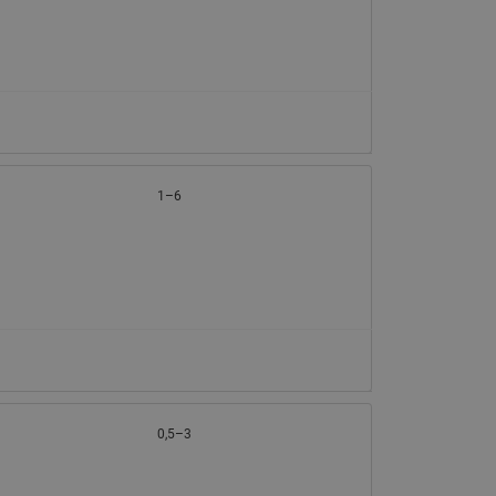
065B82xxR)
Латунные фильтры сетчатые
Ридан (код 065B82xxR)
Воздухоотводчики Airvent-R
Ридан (код 06582xxR)
1–6
0,5–3