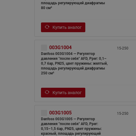
площадь регулирующей диафрагмы
80 см²
Купить аналог
003G1004
15-250
Danfoss 003G1004 — Регулятор
давления "после себя" AFD, Pрег: 0,1–
0,7 бар, PN25, цвет пружины: желтый,
площадь регулирующей диафрагмы
250 см²
Купить аналог
003G1005
15-250
Danfoss 003G1005 — Регулятор
давления "после себя" AFD, Pрег:
0,15–1,5 бар, PN25, цвет пружины:
красный, площадь регулирующей