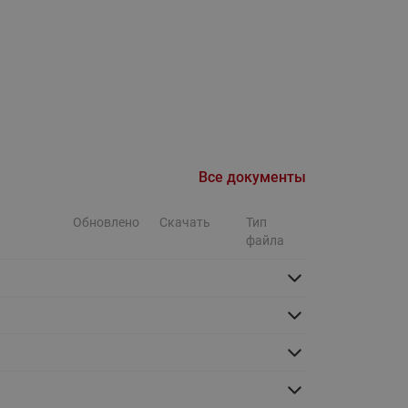
Ридан
ления
С
ые
Трубопроводная арматура
Стальные краны запорно-
регулирующие Ридан
нкты
Все документы
ра
Стальные краны шаровые
запорные Ридан
Обновлено
Скачать
Тип
Привод электрический АМВ
файла
для шаровых кранов RJIP
Premium (Премиум)
Показать все
Краны шаровые чугунные
Ридан
тоты
Латунные краны шаровые
ы
запорные Ридан (код
065B83xxR)