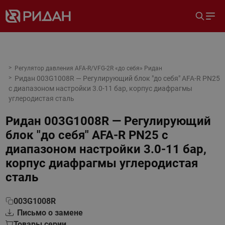
Регулятор давления AFA-R/VFG-2R «до себя» Ридан
Ридан 003G1008R — Регулирующий блок "до себя" AFA-R PN25
с диапазоном настройки 3.0-11 бар, корпус диафрагмы
углеродистая сталь
Ридан 003G1008R — Регулирующий
блок "до себя" AFA-R PN25 с
диапазоном настройки 3.0-11 бар,
корпус диафрагмы углеродистая
сталь
003G1008R
Письмо о замене
Товары серии