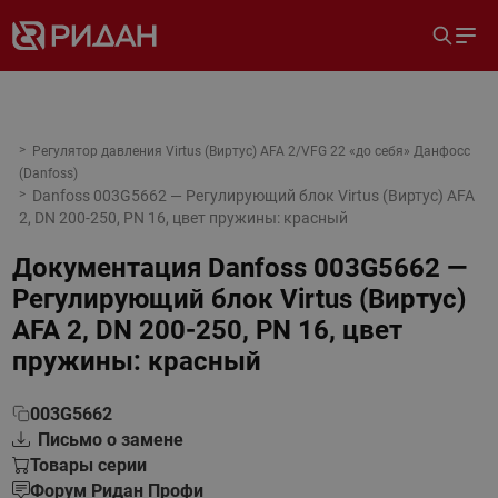
Регулятор давления Virtus (Виртус) AFA 2/VFG 22 «до себя» Данфосс
(Danfoss)
Danfoss 003G5662 — Регулирующий блок Virtus (Виртус) AFA
2, DN 200-250, PN 16, цвет пружины: красный
Документация
Danfoss 003G5662 —
Регулирующий блок Virtus (Виртус)
AFA 2, DN 200-250, PN 16, цвет
пружины: красный
003G5662
Письмо о замене
Товары серии
Форум Ридан Профи