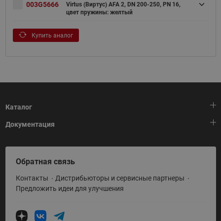
003G5666
Virtus (Виртус) AFA 2, DN 200-250, PN 16,
цвет пружины: желтый
Купить аналог
Каталог
Документация
Тепловая автоматика
Холодильная техника
HeatPlatform (Тепловая платформа)
Обратная связь
Приводная техника
Полезные программы и инструменты
Контакты
Дистрибьюторы и сервисные партнеры
Промышленная автоматика
Условия поставки
Предложить идеи для улучшения
Теплый пол и снеготаяние
Политика по использованию ТЗ Ридан
Теплообменное оборудование