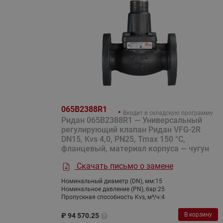
065B2388R1
Входит в складскую программу
Ридан 065B2388R1 — Универсальный
регулирующий клапан Ридан VFG-2R
DN15, Kvs 4,0, PN25, Tmax 150 °C,
фланцевый, материал корпуса — чугун
Скачать письмо о замене
Номинальный диаметр (DN), мм:
15
Номинальное давление (PN), бар:
25
Пропускная способность Kvs, м³/ч:
4
В корзину
₽
94 570.25