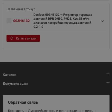
Danfoss 003H6132 — Регулятор перепада
давлений DPR DN50, PN25, Kvs 25 м³/ч,
003H6132
диапазон настройки перепада давлений
0,2-1,0
Купить аналог
Каталог
Документация
Тепловая автоматика
Холодильная техника
HeatPlatform (Тепловая платформа)
Обратная связь
Приводная техника
Полезные программы и инструменты
Контакты
Дистрибьюторы и сервисные партнеры
Промышленная автоматика
Условия поставки