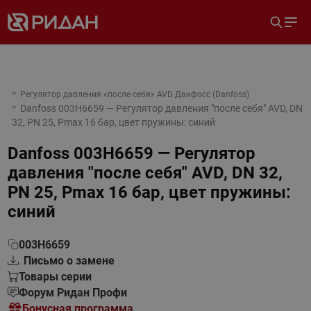
Регулятор давления «после себя» AVD Данфосс (Danfoss)
Danfoss 003H6659 — Регулятор давления "после себя" AVD, DN
32, PN 25, Рmax 16 бар, цвет пружины: синий
Danfoss 003H6659 — Регулятор
давления "после себя" AVD, DN 32,
PN 25, Рmax 16 бар, цвет пружины:
синий
003H6659
Письмо о замене
Товары серии
Форум Ридан Профи
Бонусная программа