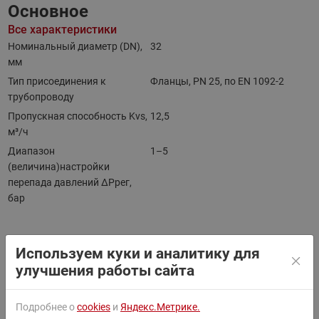
Основное
Все характеристики
Номинальный диаметр (DN),
32
мм
Тип присоединения к
Фланцы, РN 25, по EN 1092-2
трубопроводу
Пропускная способность Kvs,
12,5
м³/ч
Диапазон
1–5
(величина)настройки
перепада давлений ΔРрег,
бар
Документы
Все документы
Используем куки и аналитику для
улучшения работы сайта
Фильтры
Подробнее о
cookies
и
Яндекс.Метрике.