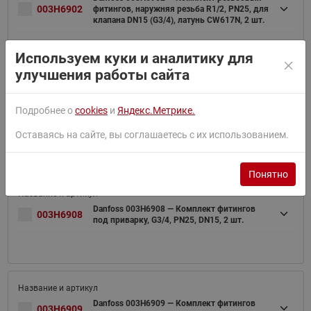
003H6902
фитингов, наружняя резьба R1/2, PN25, для
клапана DN15 (G3/4), латунь CW617N, 2 шт.
Используем куки и аналитику для
улучшения работы сайта
Danfoss 003H6903 — Комплект резьбовых
Подробнее о
cookies
и
Яндекс.Метрике.
003H6903
фитингов, наружняя резьба R3/4, PN25, для
клапана DN20 (G1), латунь CW617N, 2 шт.
Оставаясь на сайте, вы соглашаетесь с их использованием.
Понятно
Danfoss 003H6908 — Комплект фитингов
003H6908
под приварку, G3/4, PN25, DN15, 2 шт.
Danfoss 003H6909 — Комплект фитингов
003H6909