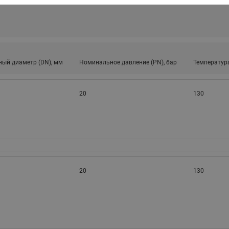
ходовыми клапанами
Преобразователь частот
Ридан RF-101
Узлы холодоснабжения с 3-
ходовыми клапанами
Узлы теплоснабжения с
комбинированным клапаном
ый диаметр (DN), мм
Номинальное давление (PN), бар
Температура
AQT(F)-R
20
130
20
130