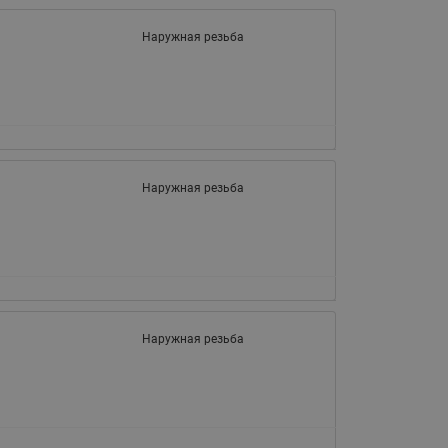
Латунные фильтры сетчатые
Наружная резьба
Ридан (код 065B83xxR)
Нержавеющие фильтры
сетчатые Ридан
Воздухоотводчики Airvent-R
(Вентиляция) Ридан (код
06583xxR)
Наружная резьба
Компенсаторы осевые
сильфонные Ридан
Регуляторы давления Ридан
Клапаны редукционные Ридан
Гибкие вставки
Наружная резьба
Предохранительные клапаны
RSV
Латунные краны шаровые
запорные Ридан (код