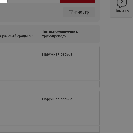
ы
Нержавеющие краны шаровые
Помощь
Фильтр
запорные Ридан
Затворы дисковые Ридан
Тип присоединения к
Латунные обратные клапаны
 рабочей среды, °С
трубопроводу
Ридан
Чугунные обратные клапаны/
затворы Ридан
Наружная резьба
Нержавеющие обратные
клапаны Ридан
Фильтры сетчатые Ридан ФСФ
Балансировочные клапаны для
наружных систем
Наружная резьба
Сильфонные компенсаторы
для наружных систем
Фильтры сетчатые Ридан ФСФ
для наружных систем