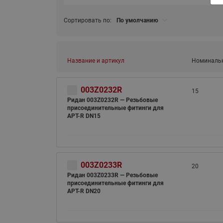
Сортировать по:
По умолчанию
Название и артикул
Номинальн
003Z0232R
15
ВСЯ ПРОДУКЦИЯ
Ридан 003Z0232R — Резьбовые
присоединительные фитинги для
APT-R DN15
003Z0233R
20
Ридан 003Z0233R — Резьбовые
присоединительные фитинги для
APT-R DN20