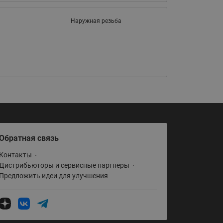
065B82xxR)
Латунные фильтры сетчатые
Наружная резьба
Ридан (код 065B82xxR)
Воздухоотводчики Airvent-R
Ридан (код 06582xxR)
Обратная связь
Контакты
Дистрибьюторы и сервисные партнеры
Предложить идеи для улучшения