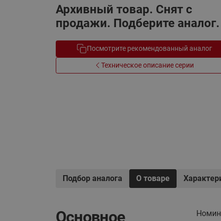
Архивный товар. Снят с
Электрообогрев
Системы водоснабжения
продажи. Подберите аналог.
Посмотрите рекомендованный аналог
Техническое описание серии
Подбор аналога
О товаре
Характер
Основное
Номин