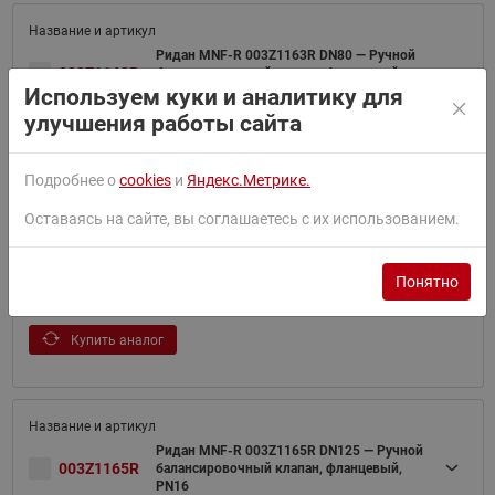
Ридан MNF-R 003Z1163R DN80 — Ручной
003Z1163R
балансировочный клапан, фланцевый,
PN16
Используем куки и аналитику для
улучшения работы сайта
Купить аналог
Подробнее о
cookies
и
Яндекс.Метрике.
Оставаясь на сайте, вы соглашаетесь с их использованием.
Ридан MNF-R 003Z1164R DN100 — Ручной
003Z1164R
балансировочный клапан, фланцевый,
Понятно
PN16
Купить аналог
Ридан MNF-R 003Z1165R DN125 — Ручной
003Z1165R
балансировочный клапан, фланцевый,
PN16