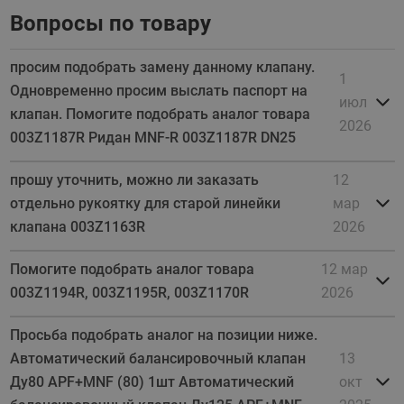
Вопросы по товару
просим подобрать замену данному клапану.
1
Одновременно просим выслать паспорт на
июл
клапан. Помогите подобрать аналог товара
2026
003Z1187R Ридан MNF-R 003Z1187R DN25
прошу уточнить, можно ли заказать
12
отдельно рукоятку для старой линейки
мар
клапана 003Z1163R
2026
Помогите подобрать аналог товара
12 мар
003Z1194R, 003Z1195R, 003Z1170R
2026
Просьба подобрать аналог на позиции ниже.
Автоматический балансировочный клапан
13
Ду80 APF+MNF (80) 1шт Автоматический
окт