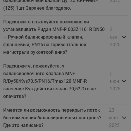
балансировочный клапан Ду125 APF+MNF
2025
(125) 1шт Заранее благодарю.
Подскажите пожалуйста возможно ли
устанавливать Ридан MNF-R 003Z1161R DN50
2
— Ручной балансировочный клапан,
сен
фланцевый, PN16 на горизонтальной
2025
магистрали рукояткой вниз?
Подскажите, пожалуйста, у
балансировочного клапана MNF
5
R/Dy50/Kvs70.5/PN16/Tmax120 MNF-R
июн
значение Kvs действительно 70,5? Это не
2025
опечатка?
Имеется ли возможность перекрыть поток
23
без изменения балансировочных настроек?
мая
Где это написано?
2025