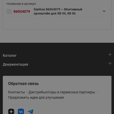
Danfoss 860U4079 — Монтажный
860U4079
кронштейн для XB 04, XB 06
Каталог
Документация
Тепловая автоматика
Холодильная техника
HeatPlatform (Тепловая платформа)
Обратная связь
Приводная техника
Полезные программы и инструменты
Контакты
Дистрибьюторы и сервисные партнеры
Промышленная автоматика
Условия поставки
Предложить идеи для улучшения
Теплый пол и снеготаяние
Политика по использованию ТЗ Ридан
Теплообменное оборудование