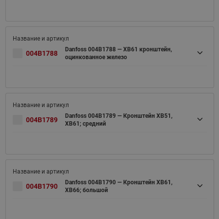
Danfoss 004B1788 — ХВ61 кронштейн,
004B1788
оцинкованное железо
Danfoss 004B1789 — Кронштейн XB51,
004B1789
XB61; средний
Danfoss 004B1790 — Кронштейн XB61,
004B1790
XB66; большой