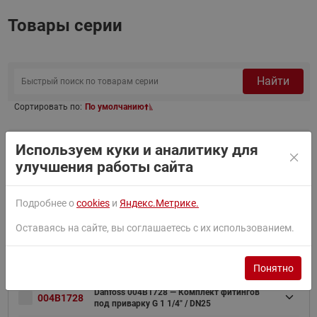
Товары серии
Найти
Сортировать по:
По умолчанию
Фильтр
Используем куки и аналитику для
улучшения работы сайта
Danfoss 004B1245 — XB59 монтажный
004B1245
Подробнее о
cookies
и
Яндекс.Метрике.
кронштейн
Оставаясь на сайте, вы соглашаетесь с их использованием.
Понятно
Danfoss 004B1728 — Комплект фитингов
004B1728
под приварку G 1 1/4" / DN25