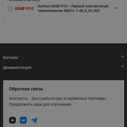
Danfoss 004B1910 — Паяный пластинчатый
004B1910
теплообменник XB61L-1-60_2_25_4G2
Каталог
Документация
Тепловая автоматика
Холодильная техника
HeatPlatform (Тепловая платформа)
Обратная связь
Приводная техника
Полезные программы и инструменты
Контакты
Дистрибьюторы и сервисные партнеры
Промышленная автоматика
Условия поставки
Предложить идеи для улучшения
Теплый пол и снеготаяние
Политика по использованию ТЗ Ридан
Теплообменное оборудование