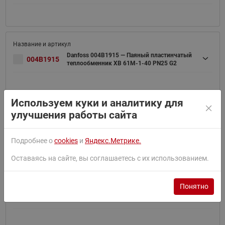
Danfoss 004B1915 — Паяный пластинчатый
004B1915
теплообменник XB 61M-1-40 PN25 G2
Используем куки и аналитику для
улучшения работы сайта
Danfoss 004B1916 — Паяный пластинчатый
004B1916
теплообменник XB 61M-1-50 PN25 G2
Подробнее о
cookies
и
Яндекс.Метрике.
Оставаясь на сайте, вы соглашаетесь с их использованием.
Понятно
Danfoss 004B1917 — Паяный пластинчатый
004B1917
теплообменник XB 61M-1-60 PN25 G2