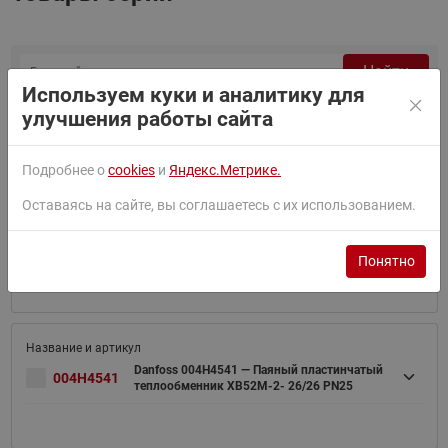
Найти
Используем куки и аналитику для
Сортировать по:
По умолчанию
улучшения работы сайта
Фильтр
Подробнее о
cookies
и
Яндекс.Метрике.
Оставаясь на сайте, вы соглашаетесь с их использованием.
Danfoss 004H4540 — Паяный пластинчатый
004H4540
теплообменник XB52M-2- 20/20 PN25
Понятно
Danfoss 004H4541 — Паяный пластинчатый
004H4541
теплообменник XB52M-2- 26/26 PN25