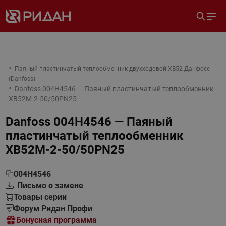
Паяный пластинчатый теплообменник двухходовой XB52 Данфосс
(Danfoss)
Danfoss 004H4546 — Паяный пластинчатый теплообменник
XB52M-2-50/50PN25
Danfoss 004H4546 — Паяный
пластинчатый теплообменник
XB52M-2-50/50PN25
004H4546
Письмо о замене
Товары серии
Форум Ридан Профи
Бонусная программа