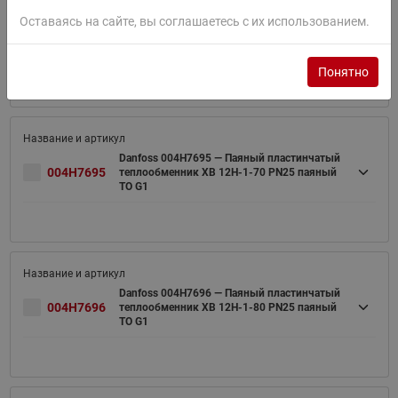
Оставаясь на сайте, вы соглашаетесь с их использованием.
Danfoss 004H7694 — Паяный пластинчатый
004H7694
теплообменник XB 12H-1-60 PN25 паяный
ТО G1
Понятно
Danfoss 004H7695 — Паяный пластинчатый
004H7695
теплообменник XB 12H-1-70 PN25 паяный
ТО G1
Danfoss 004H7696 — Паяный пластинчатый
004H7696
теплообменник XB 12H-1-80 PN25 паяный
ТО G1