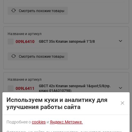
Смотреть похожие товары
009L6410
GBCT 35s Клапан запорный 1"3/8
Смотреть похожие товары
GBCT 42s Клапан запорный 1&quot;5/8(пр.
009L6411
класс 01A6310798)
Используем куки и аналитику для
Смотреть похожие товары
улучшения работы сайта
Подробнее о
cookies
и
Яндекс.Метрике.