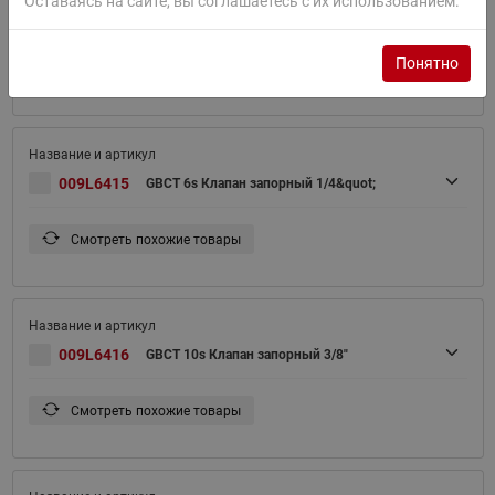
Оставаясь на сайте, вы соглашаетесь с их использованием.
009L6412
GBCT 54s Клапан запорный 2"1/8
Понятно
Смотреть похожие товары
009L6415
GBCT 6s Клапан запорный 1/4&quot;
Смотреть похожие товары
009L6416
GBCT 10s Клапан запорный 3/8"
Смотреть похожие товары