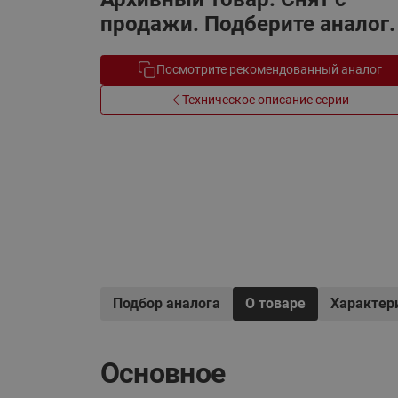
Электрообогрев
продажи. Подберите аналог.
Системы водоснабжения
Посмотрите рекомендованный аналог
Техническое описание серии
Подбор аналога
О товаре
Характер
Основное