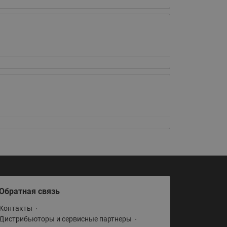
065B82xxR)
Латунные фильтры сетчатые
Ридан (код 065B82xxR)
Воздухоотводчики Airvent-R
Ридан (код 06582xxR)
Обратная связь
Контакты
Дистрибьюторы и сервисные партнеры