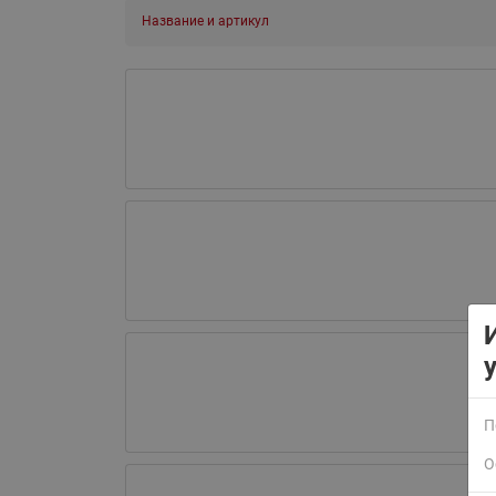
Название и артикул
П
О