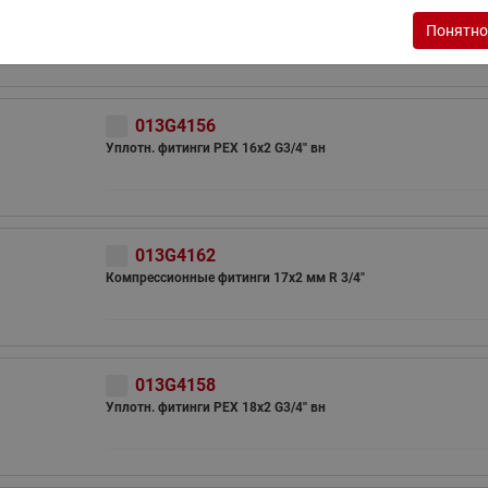
ходовыми клапанами
Преобразователь частот
Компрессионные фитинги 3/4"
Понятно
Ридан RF-101
Узлы холодоснабжения с 3-
ходовыми клапанами
Узлы теплоснабжения с
013G4156
комбинированным клапаном
AQT(F)-R
Уплотн. фитинги PEX 16х2 G3/4'' вн
013G4162
Компрессионные фитинги 17х2 мм R 3/4"
013G4158
Уплотн. фитинги PEX 18x2 G3/4'' вн