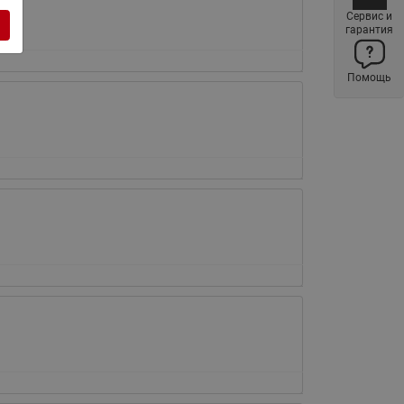
ы
Сервис и
Нержавеющие краны шаровые
гарантия
запорные Ридан
Затворы дисковые Ридан
Помощь
Латунные обратные клапаны
Ридан
Чугунные обратные клапаны/
затворы Ридан
Нержавеющие обратные
клапаны Ридан
Фильтры сетчатые Ридан ФСФ
Балансировочные клапаны для
наружных систем
Сильфонные компенсаторы
для наружных систем
Фильтры сетчатые Ридан ФСФ
для наружных систем