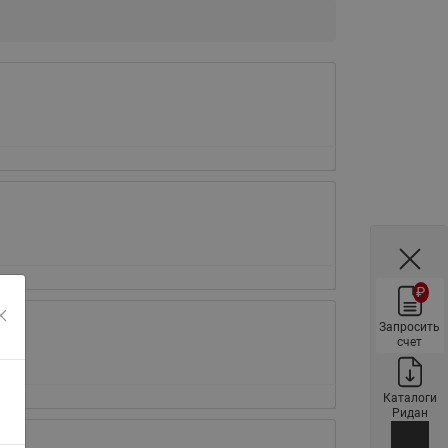
Ридан
ления
С
ые
Трубопроводная арматура
Стальные краны запорно-
регулирующие Ридан
нкты
ра
Стальные краны шаровые
запорные Ридан
Привод электрический АМВ
для шаровых кранов RJIP
₽
Premium (Премиум)
Запросить
Показать все
Краны шаровые чугунные
счет
Ридан
тоты
Латунные краны шаровые
Каталоги
ы
Ридан
запорные Ридан (код
065B83xxR)