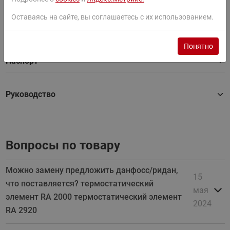
Документы
Все документы
Оставаясь на сайте, вы соглашаетесь с их использованием.
Фильтры
Понятно
Паспорт
Руководство
Вопросы по товару
Можно замену предложить данфосс/ридан,
15
что поставляется? термостатический
мая
элемент RA 2000 термостатический элемент
2024
RA 2920