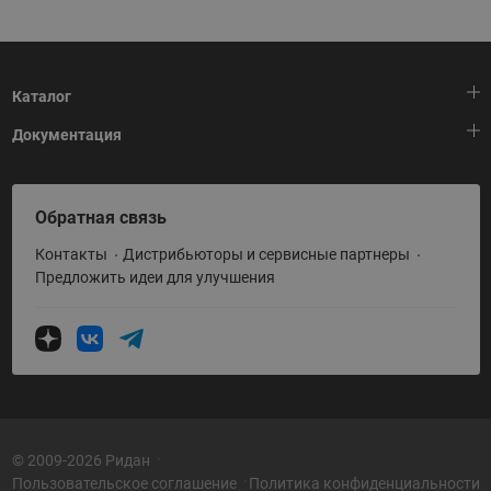
Каталог
Документация
Тепловая автоматика
Холодильная техника
HeatPlatform (Тепловая платформа)
Обратная связь
Приводная техника
Полезные программы и инструменты
Контакты
Дистрибьюторы и сервисные партнеры
Промышленная автоматика
Условия поставки
Предложить идеи для улучшения
Теплый пол и снеготаяние
Политика по использованию ТЗ Ридан
Теплообменное оборудование
Насосное оборудование
Коттеджная автоматика
Системы водоснабжения
© 2009-2026 Ридан
Пользовательское соглашение
Политика конфиденциальности