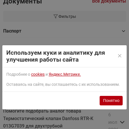
Документы
Все документы
Фильтры
Паспорт
Руководство
Используем куки и аналитику для
улучшения работы сайта
Сертификат
Подробнее о
cookies
и
Яндекс.Метрике.
Оставаясь на сайте, вы соглашаетесь с их использованием.
Вопросы по товару
Понятно
Помогите подобрать аналог товара
6
Термостатический клапан Danfoss RTR-K
июл
013G7039 для двухтрубной