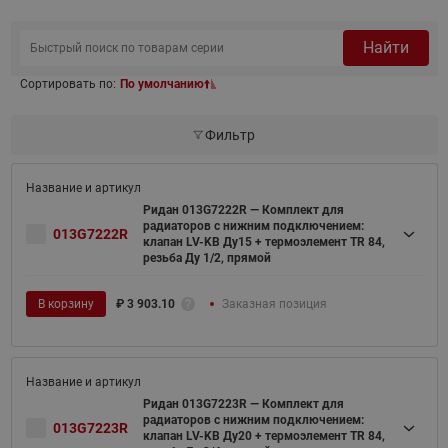
Найти
Сортировать по:
По умолчанию
Фильтр
Ридан 013G7222R — Комплект для
радиаторов с нижним подключением:
013G7222R
клапан LV-KB Ду15 + термоэлемент TR 84,
резьба Ду 1/2, прямой
В корзину
₽
3 903.10
Заказная позиция
Ридан 013G7223R — Комплект для
радиаторов с нижним подключением:
013G7223R
клапан LV-KB Ду20 + термоэлемент TR 84,