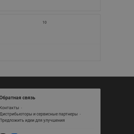
065B82xxR)
Латунные фильтры сетчатые
Ридан (код 065B82xxR)
10
Воздухоотводчики Airvent-R
Ридан (код 06582xxR)
Обратная связь
Контакты
Дистрибьюторы и сервисные партнеры
Предложить идеи для улучшения