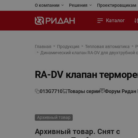
О компании
Решения
Проектировщикам
Ридан сегодня
Применения и решения
Личный кабинет
Каталог
Стандарты качества
Реализованные проекты
Программы для 
Тепловой пункт
Карьера
Тепловая автоматика
Каталоги и посо
Тепловая автоматика
Главная
Продукция
Тепловая автоматика
Р
Динамический клапан RA-DV для двухтрубной с
Автоматизация
Новости
Холодильная техника
Чертежи и BIM (
Холодильная техника
Отопление
Контакты
Приводная техника
Обучающая пла
Приводная техника
RA-DV клапан терморе
Водоснабжение
Промышленная автоматика
Промышленная автоматика
Холодильная техника
013G7710
Товары серии
Форум Ридан
Теплый пол и снеготаяние
Кондиционирование и тепло-
холодоснабжение
Теплообменное оборудование
Архивный товар
Насосы
Насосное оборудование
Архивный товар. Снят с
Переподбор оборудования
Коттеджная автоматика