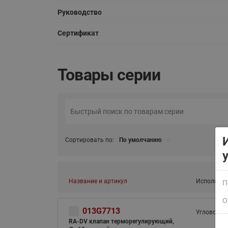
Руководство
Сертификат
Товары серии
Сортировать по:
По умолчанию
Название и артикул
Исполнени
П
О
013G7713
Угловой
RA-DV клапан терморегулирующий,