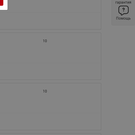
гарантия
ы
Нержавеющие краны шаровые
запорные Ридан
Помощь
Затворы дисковые Ридан
Латунные обратные клапаны
Ридан
10
Чугунные обратные клапаны/
затворы Ридан
Нержавеющие обратные
клапаны Ридан
Фильтры сетчатые Ридан ФСФ
Балансировочные клапаны для
10
наружных систем
Сильфонные компенсаторы
для наружных систем
Фильтры сетчатые Ридан ФСФ
для наружных систем