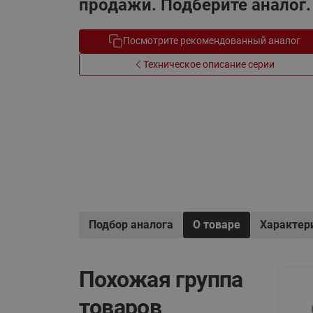
продажи. Подберите аналог.
Электрообогрев
Системы водоснабжения
Посмотрите рекомендованный аналог
Техническое описание серии
Подбор аналога
О товаре
Характер
Похожая группа
товаров