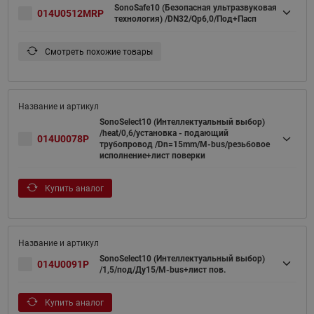
SonoSafe10 (Безопасная ультразвуковая
014U0512MRP
технология) /DN32/Qp6,0/Под+Пасп
Смотреть похожие товары
SonoSelect10 (Интеллектуальный выбор)
/heat/0,6/установка - подающий
014U0078P
трубопровод /Dn=15mm/M-bus/резьбовое
исполнение+лист поверки
Купить аналог
SonoSelect10 (Интеллектуальный выбор)
014U0091P
/1,5/под/Ду15/M-bus+лист пов.
Купить аналог