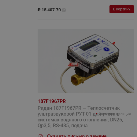
В корзину
₽
15 407.70
187F1967PR
Ридан 187F1967PR — Теплосчетчик
ультразвуковой РУТ-01 для учета в
Заказная позиция
системах водяного отопления, DN25,
Qp3,5, RS-485, подача
Скачать письмо о замене