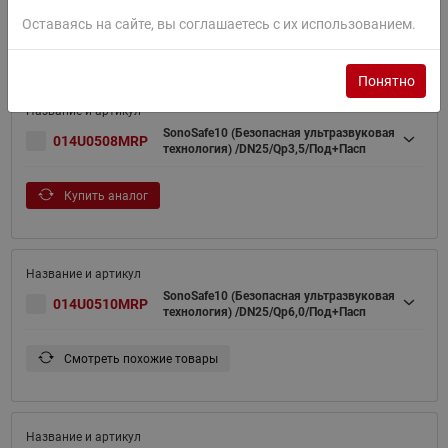
Оставаясь на сайте, вы соглашаетесь с их использованием.
Купить аналог
Понятно
SonoSafe10 (Безопасная ультразвуковая
014U0508MRP
технология) /DN25/Qp3,5/Под+Пасп
Купить аналог
SonoSafe10 (Безопасная ультразвуковая
014U0510MRP
технология) /DN25/Qp6,0/Под+Пасп
Смотреть похожие товары