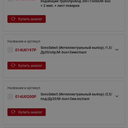
подающий трубопровод /Dn=15mm/M-bus
+ 2 имп. + лист поверки
Купить аналог
SonoSelect (Интеллектуальный выбор) /1,5/
014U0197P
Ду20/обр/M-bus+2имп/пасп
Купить аналог
SonoSelect (Интеллектуальный выбор) /2,5/
014U0200P
под/Ду20/M-bus+2им.вх/пасп
Купить аналог