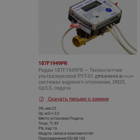
187F1949PR
Ридан 187F1949PR — Теплосчетчик
ультразвуковой РУТ-01 для учета в
Заказная позиция
системах водяного отопления, DN25,
Qp3,5, подача
Скачать письмо о замене
DN, мм:
25
Qp, м3/ч:
3,5
Место установки:
Подача
Tmax, °С:
95
PN, бар:
16
Модуль связи в комплекте:
Нет
Присоединение:
G5/4B 160