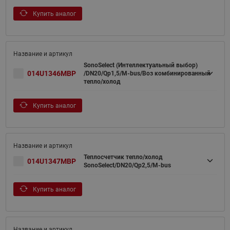
Купить аналог
SonoSelect (Интеллектуальный выбор)
014U1346MBP
/DN20/Qp1,5/M-bus/Воз комбинированный
тепло/холод
Купить аналог
Теплосчетчик тепло/холод
014U1347MBP
SonoSelect/DN20/Qp2,5/M-bus
Купить аналог