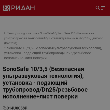
Тепло/холодосчётчики SonoSafe10/SonoSelect10 (Безопасная
ультразвуковая технология10/Интеллектуальный выбор10) Данфосс
(Danfoss)
SonoSafe 10/3,5 (Безопасная ультразвуковая технология),
установка - подающий трубопровод/Dn25/резьбовое
исполнение+лист поверки
SonoSafe 10/3,5 (Безопасная
ультразвуковая технология),
установка - подающий
трубопровод/Dn25/резьбовое
исполнение+лист поверки
014U0058P