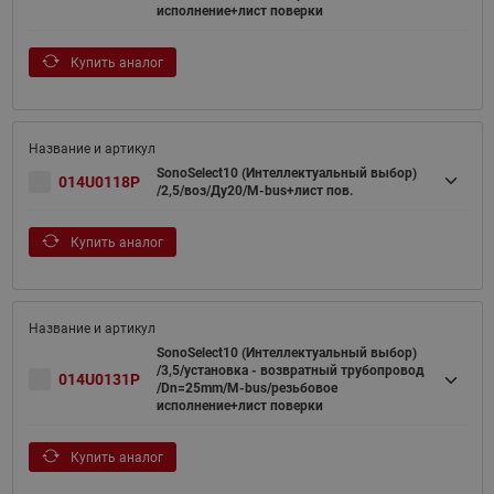
исполнение+лист поверки
Купить аналог
SonoSelect10 (Интеллектуальный выбор)
014U0118P
/2,5/воз/Ду20/M-bus+лист пов.
Купить аналог
SonoSelect10 (Интеллектуальный выбор)
/3,5/установка - возвратный трубопровод
014U0131P
/Dn=25mm/M-bus/резьбовое
исполнение+лист поверки
Купить аналог