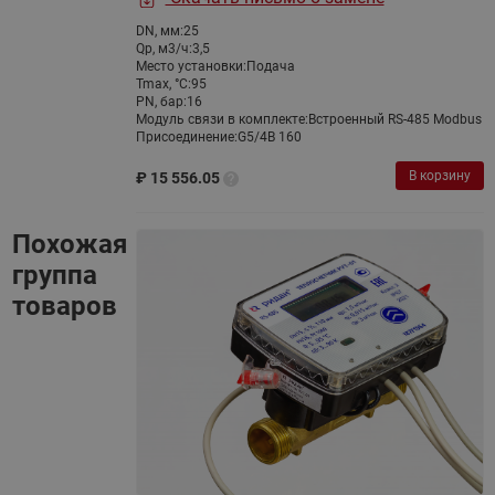
DN, мм:
25
Qp, м3/ч:
3,5
Место установки:
Подача
Tmax, °С:
95
PN, бар:
16
Модуль связи в комплекте:
Встроенный RS-485 Modbus
Присоединение:
G5/4B 160
В корзину
₽
15 556.05
Похожая
группа
товаров