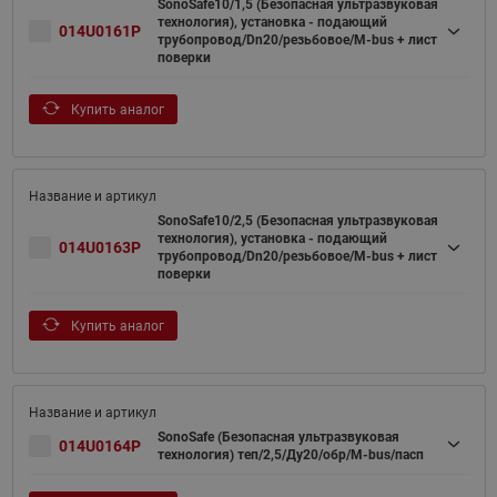
SonoSafe10/1,5 (Безопасная ультразвуковая
технология), установка - подающий
014U0161P
трубопровод/Dn20/резьбовое/M-bus + лист
поверки
Купить аналог
SonoSafe10/2,5 (Безопасная ультразвуковая
технология), установка - подающий
014U0163P
трубопровод/Dn20/резьбовое/M-bus + лист
поверки
Купить аналог
SonoSafe (Безопасная ультразвуковая
014U0164P
технология) теп/2,5/Ду20/обр/M-bus/пасп