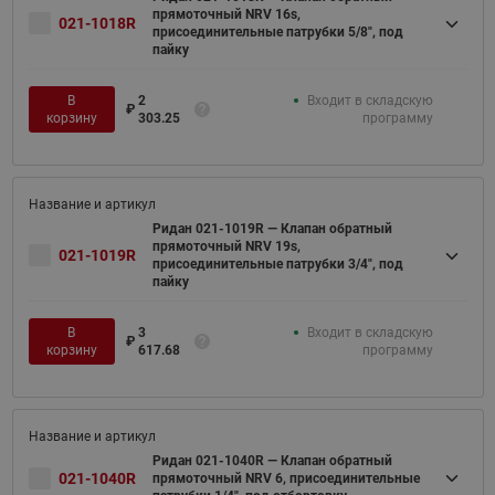
прямоточный NRV 16s,
021-1018R
присоединительные патрубки 5/8", под
пайку
В
2
Входит в складскую
₽
корзину
303.25
программу
Ридан 021-1019R — Клапан обратный
прямоточный NRV 19s,
021-1019R
присоединительные патрубки 3/4", под
пайку
В
3
Входит в складскую
₽
корзину
617.68
программу
Ридан 021-1040R — Клапан обратный
021-1040R
прямоточный NRV 6, присоединительные