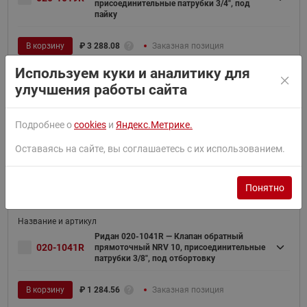
присоединительные патрубки 3/4", под
пайку
В корзину
₽
3 288.08
Заказная позиция
Используем куки и аналитику для
улучшения работы сайта
Ридан 020-1040R — Клапан обратный
Подробнее о
cookies
и
Яндекс.Метрике.
020-1040R
прямоточный NRV 6, присоединительные
патрубки 1/4", под отбортовку
Оставаясь на сайте, вы соглашаетесь с их использованием.
В корзину
₽
1 079.43
Заказная позиция
Понятно
Ридан 020-1041R — Клапан обратный
020-1041R
прямоточный NRV 10, присоединительные
патрубки 3/8", под отбортовку
В корзину
₽
1 284.56
Заказная позиция