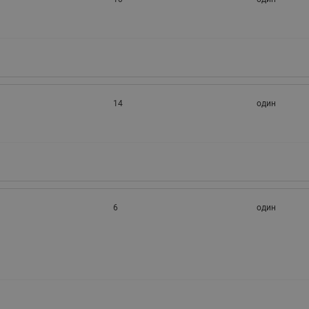
14
один
6
один