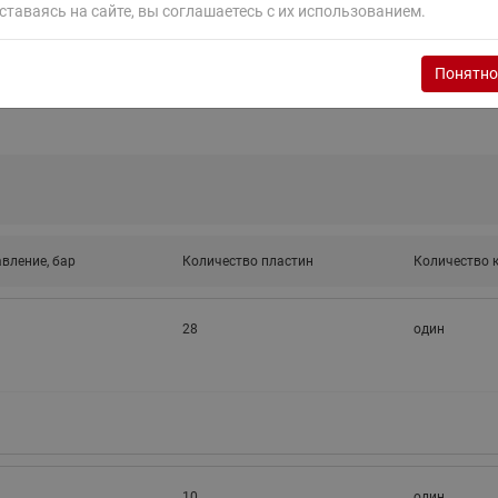
ходовыми клапанами
ставаясь на сайте, вы соглашаетесь с их использованием.
Преобразователь частот
Ридан RF-101
Узлы холодоснабжения с 3-
ходовыми клапанами
Понятно
Узлы теплоснабжения с
комбинированным клапаном
AQT(F)-R
вление, бар
Количество пластин
Количество 
28
один
10
один