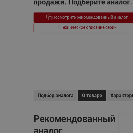
продажи. Подберите аналог.
Электрообогрев
Системы водоснабжения
Посмотрите рекомендованный аналог
Техническое описание серии
Подбор аналога
О товаре
Характер
Рекомендованный
аналог