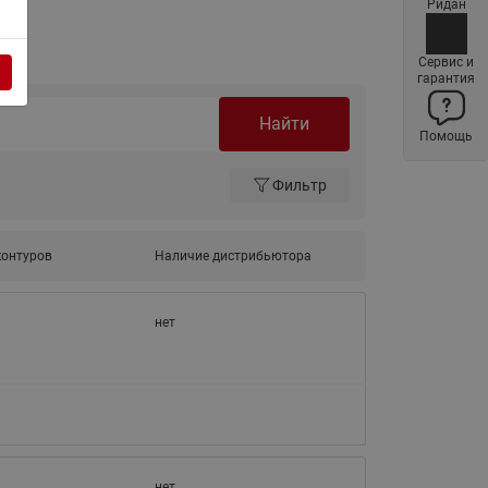
Ридан
ы
Нержавеющие краны шаровые
запорные Ридан
Сервис и
гарантия
Затворы дисковые Ридан
Латунные обратные клапаны
Найти
Помощь
Ридан
Чугунные обратные клапаны/
Фильтр
затворы Ридан
Нержавеющие обратные
контуров
Наличие дистрибьютора
клапаны Ридан
Фильтры сетчатые Ридан ФСФ
нет
Балансировочные клапаны для
наружных систем
Сильфонные компенсаторы
для наружных систем
Фильтры сетчатые Ридан ФСФ
для наружных систем
нет