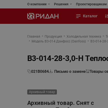
О компании
Решения
Проектировщикам
Ридан сегодня
Применения и решения
Личный кабинет
Каталог
Стандарты качества
Реализованные проекты
Программы для 
Тепловой пункт
Карьера
Тепловая автоматика
Каталоги и посо
Тепловая автоматика
Главная
Продукция
Холодильная техника
Т
Модель B3-014 Данфосс (Danfoss)
B3-014-28-
Автоматизация
Новости
Холодильная техника
Чертежи и BIM (
Холодильная техника
Отопление
Контакты
Приводная техника
Обучающая пла
Приводная техника
B3-014-28-3,0-H Тепл
Водоснабжение
Промышленная автоматика
Промышленная автоматика
Холодильная техника
021B0684
Письмо о замене
Товары с
Теплый пол и снеготаяние
Кондиционирование и тепло-
холодоснабжение
Теплообменное оборудование
Архивный товар
Насосы
Насосное оборудование
Архивный товар. Снят с
Переподбор оборудования
Коттеджная автоматика