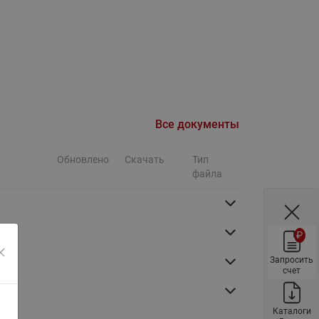
Ридан
ления
С
ые
Трубопроводная арматура
Стальные краны запорно-
регулирующие Ридан
Все документы
нкты
ра
Стальные краны шаровые
запорные Ридан
Обновлено
Скачать
Тип
файла
Привод электрический АМВ
для шаровых кранов RJIP
Premium (Премиум)
₽
Показать все
Краны шаровые чугунные
Ридан
Запросить
тоты
счет
Латунные краны шаровые
ы
запорные Ридан (код
065B83xxR)
Каталоги