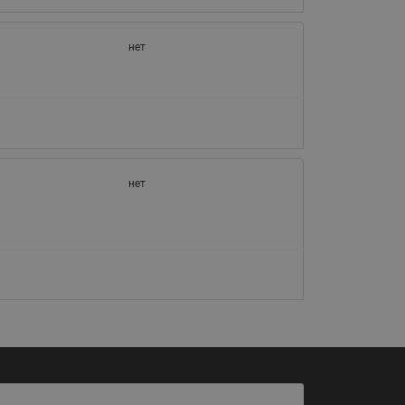
065B82xxR)
Латунные фильтры сетчатые
нет
Ридан (код 065B82xxR)
Воздухоотводчики Airvent-R
Ридан (код 06582xxR)
нет