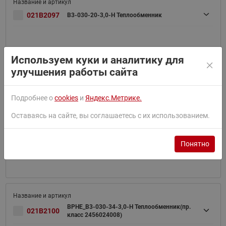
021B2097
B3-030-20-3,0-H Теплообменник
Используем куки и аналитику для
улучшения работы сайта
021B2098
B3-030-26-3,0-H Теплообменник
Подробнее о
cookies
и
Яндекс.Метрике.
Оставаясь на сайте, вы соглашаетесь с их использованием.
Понятно
021B2099
B3-030-30-3,0-H Теплообменник
BPHE_B3-030-34-3,0-H Теплообменник(пр.
021B2100
класс 2456024008)