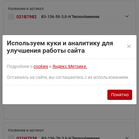
021B7982
B3-136-50-3,0-H Теплообменник
Используем куки и аналитику для
улучшения работы сайта
B3-136-120-3,0-H Теплообменник(пр. класс
021B7959
3156024010)
Подробнее о
cookies
и
Яндекс.Метрике.
Оставаясь на сайте, вы соглашаетесь с их использованием.
Понятно
021B7942
B3-136-200-3,0-H Теплообменник
021H7538
B3-136-70-3,0-H Теплообменник