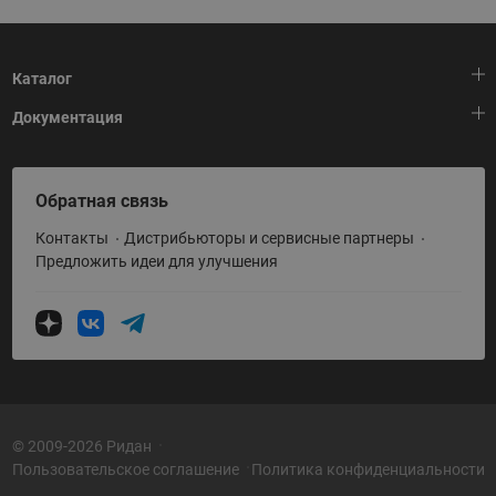
Каталог
Документация
Тепловая автоматика
Холодильная техника
HeatPlatform (Тепловая платформа)
Обратная связь
Приводная техника
Полезные программы и инструменты
Контакты
Дистрибьюторы и сервисные партнеры
Промышленная автоматика
Условия поставки
Предложить идеи для улучшения
Теплый пол и снеготаяние
Политика по использованию ТЗ Ридан
Теплообменное оборудование
Насосное оборудование
Коттеджная автоматика
Системы водоснабжения
© 2009-2026 Ридан
Пользовательское соглашение
Политика конфиденциальности