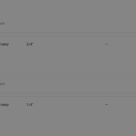
ция
товку
3/4"
—
ция
товку
1/4"
—