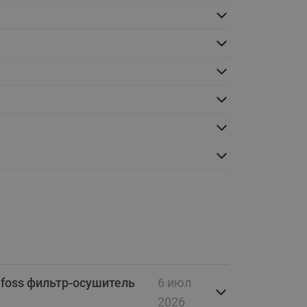
Ридан
ления
С
ые
Трубопроводная арматура
Стальные краны запорно-
регулирующие Ридан
нкты
ра
Стальные краны шаровые
запорные Ридан
Привод электрический АМВ
для шаровых кранов RJIP
Premium (Премиум)
Показать все
Краны шаровые чугунные
Ридан
тоты
Латунные краны шаровые
nfoss фильтр-осушитель
6 июл
ы
запорные Ридан (код
065B83xxR)
2026