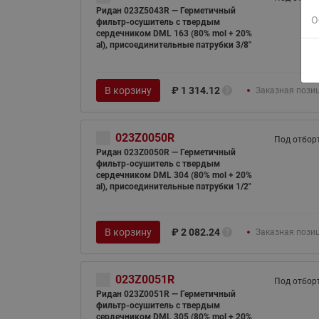
Ридан 023Z5043R — Герметичный
О
фильтр-осушитель с твердым
сердечником DML 163 (80% mol + 20%
al), присоединительные патрубки 3/8"
В корзину
₽
1 314.12
Заказная пози
023Z0050R
Под отбор
Ридан 023Z0050R — Герметичный
фильтр-осушитель с твердым
сердечником DML 304 (80% mol + 20%
al), присоединительные патрубки 1/2"
В корзину
₽
2 082.24
Заказная пози
023Z0051R
Под отбор
Ридан 023Z0051R — Герметичный
фильтр-осушитель с твердым
сердечником DML 305 (80% mol + 20%