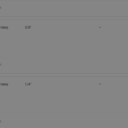
я
товку
3/8"
—
я
товку
1/4"
—
я