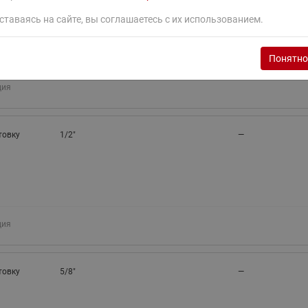
ставаясь на сайте, вы соглашаетесь с их использованием.
Понятно
ция
товку
1/2"
—
ция
товку
5/8"
—