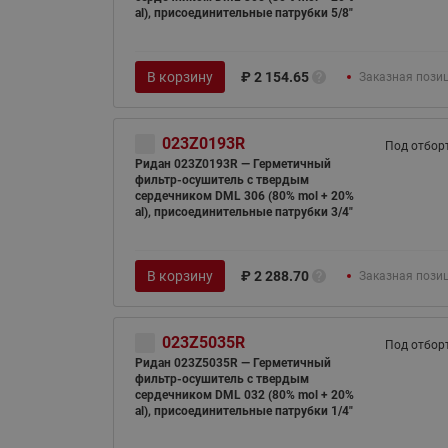
al), присоединительные патрубки 5/8"
В корзину
₽
2 154.65
Заказная пози
023Z0193R
Под отбор
Ридан 023Z0193R — Герметичный
фильтр-осушитель с твердым
сердечником DML 306 (80% mol + 20%
al), присоединительные патрубки 3/4"
В корзину
₽
2 288.70
Заказная пози
023Z5035R
Под отбор
Ридан 023Z5035R — Герметичный
фильтр-осушитель с твердым
сердечником DML 032 (80% mol + 20%
al), присоединительные патрубки 1/4"