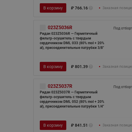
В корзину
₽
766.16
Заказная позици
023Z5036R
Под отбор
Ридан 023Z5036R — Герметичный
фильтр-осушитель с твердым
сердечником DML 033 (80% mol + 20%
al), присоединительные патрубки 3/8"
В корзину
₽
801.39
Заказная позици
023Z5037R
Под отбор
Ридан 023Z5037R — Герметичный
фильтр-осушитель с твердым
сердечником DML 052 (80% mol + 20%
al), присоединительные патрубки 1/4"
В корзину
₽
841.51
Заказная позици