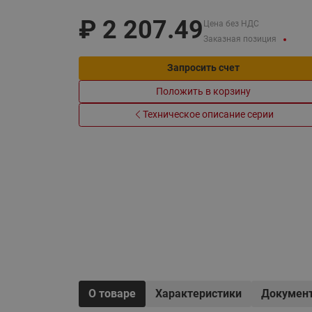
Электрообогрев
Системы водоснабжения
₽
2 207.49
Цена без НДС
Заказная позиция
Запросить счет
Положить в корзину
Техническое описание серии
О товаре
Характеристики
Докумен