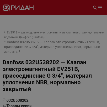
EV251B — двухходовые электромагнитные клапаны с принудительным
подъемом Данфосс (Danfoss)
Danfoss 032U538202 — Клапан электромагнитный EV251B,
присоединение G 3/4", материал уплотнения NBR, нормально
закрытый
Danfoss 032U538202 — Клапан
электромагнитный EV251B,
присоединение G 3/4", материал
уплотнения NBR, нормально
закрытый
032U538202
Товары серии