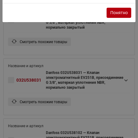
Понятно
Danfoss 032U538002 — Клапан
электромагнитный EV251B, присоединение
032U538002
G 3/8", материал уплотнения NBR,
нормально закрытый
Смотреть похожие товары
Danfoss 032U538031 — Клапан
электромагнитный EV251B, присоединение
032U538031
G 3/8", материал уплотнения NBR,
нормально закрытый
Смотреть похожие товары
Danfoss 032U538102 — Клапан
электромагнитный EV251B, присоединение