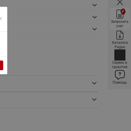
ы
Нержавеющие краны шаровые
₽
запорные Ридан
Затворы дисковые Ридан
Запросить
счет
Латунные обратные клапаны
Ридан
Каталоги
Ридан
Чугунные обратные клапаны/
затворы Ридан
Сервис и
Нержавеющие обратные
гарантия
клапаны Ридан
Фильтры сетчатые Ридан ФСФ
Помощь
Балансировочные клапаны для
наружных систем
Сильфонные компенсаторы
для наружных систем
Фильтры сетчатые Ридан ФСФ
для наружных систем