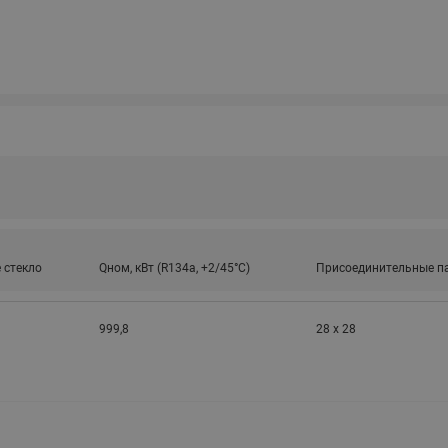
 стекло
Qном, кВт (R134a, +2/45°C)
Присоединительные па
999,8
28 x 28