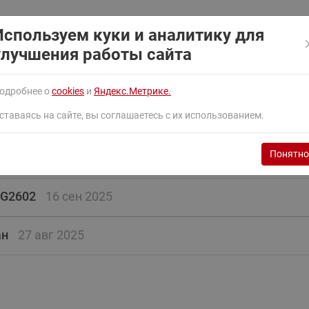
ходовыми клапанами
Преобразователь частот
Ридан RF-101
Узлы холодоснабжения с 3-
Используем куки и аналитику для
ходовыми клапанами
улучшения работы сайта
Узлы теплоснабжения с
комбинированным клапаном
одробнее о
cookies
и
Яндекс.Метрике.
AQT(F)-R
ставаясь на сайте, вы соглашаетесь с их использованием.
Понятно
4G2602
16 сен 2025
ан
27 авг 2025