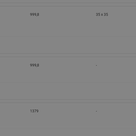
999,8
35 x 35
999,8
-
1379
-