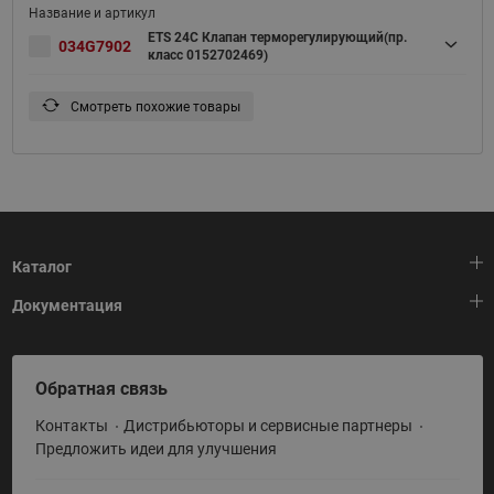
ETS 24C Клапан терморегулирующий(пр.
034G7902
класс 0152702469)
Смотреть похожие товары
Каталог
Документация
Тепловая автоматика
Холодильная техника
HeatPlatform (Тепловая платформа)
Обратная связь
Приводная техника
Полезные программы и инструменты
Контакты
Дистрибьюторы и сервисные партнеры
Промышленная автоматика
Условия поставки
Предложить идеи для улучшения
Теплый пол и снеготаяние
Политика по использованию ТЗ Ридан