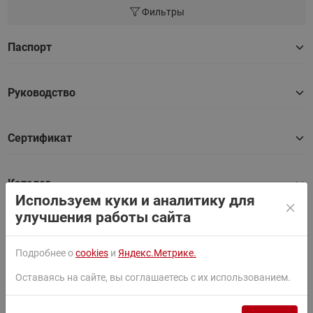
Фильтры
Паспорт
Руководство
Сертификат
Каталог
Используем куки и аналитику для
улучшения работы сайта
Вопросы по товару
Подробнее о
cookies
и
Яндекс.Метрике.
Оставаясь на сайте, вы соглашаетесь с их использованием.
Вопрос по применению клапанов
17 сен
зимнего пуска
2025