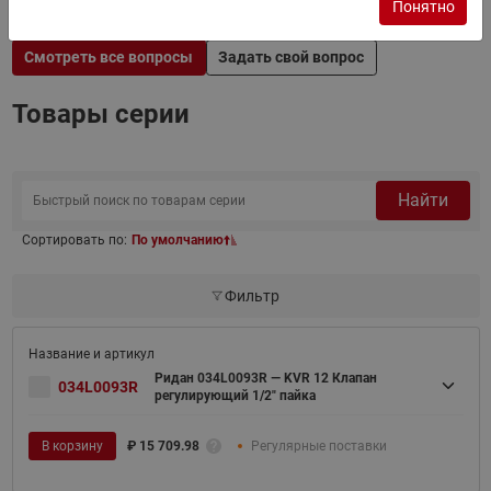
Понятно
Смотреть все вопросы
Задать свой вопрос
Товары серии
Найти
Сортировать по:
По умолчанию
Фильтр
Ридан 034L0093R — KVR 12 Клапан
034L0093R
регулирующий 1/2" пайка
В корзину
₽
15 709.98
Регулярные поставки