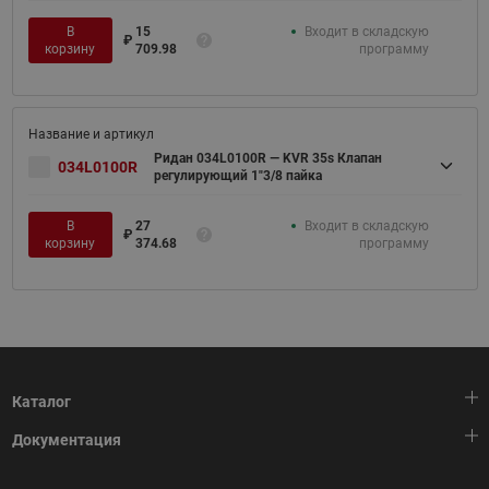
В
15
Входит в складскую
₽
корзину
709.98
программу
Ридан 034L0100R — KVR 35s Клапан
034L0100R
регулирующий 1"3/8 пайка
В
27
Входит в складскую
₽
корзину
374.68
программу
Каталог
Документация
Тепловая автоматика
Холодильная техника
HeatPlatform (Тепловая платформа)