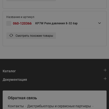
060-120366
KP7W Реле давления 8-32 бар
Смотреть похожие товары
Каталог
Документация
Тепловая автоматика
Холодильная техника
HeatPlatform (Тепловая платформа)
Обратная связь
Приводная техника
Полезные программы и инструменты
Контакты
Дистрибьюторы и сервисные партнеры
Промышленная автоматика
Условия поставки