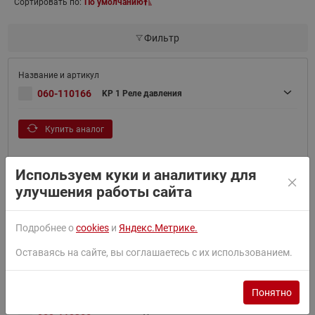
Сортировать по:
По умолчанию
Фильтр
060-110166
KP 1 Реле давления
Купить аналог
Используем куки и аналитику для
улучшения работы сайта
060-114166
KP1 Реле давления -0,2-7,5 бар
Подробнее о
cookies
и
Яндекс.Метрике.
Смотреть похожие товары
Оставаясь на сайте, вы соглашаетесь с их использованием.
Понятно
060-110366
KP 1 Реле давления