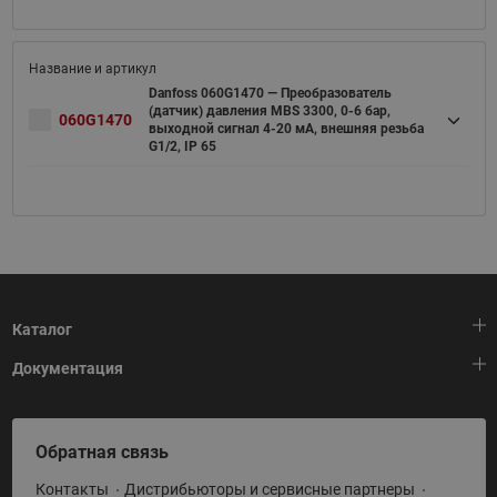
Danfoss 060G1470 — Преобразователь
(датчик) давления MBS 3300, 0-6 бар,
060G1470
выходной сигнал 4-20 мА, внешняя резьба
G1/2, IP 65
Каталог
Документация
Тепловая автоматика
Холодильная техника
HeatPlatform (Тепловая платформа)
Обратная связь
Приводная техника
Полезные программы и инструменты
Контакты
Дистрибьюторы и сервисные партнеры
Промышленная автоматика
Условия поставки