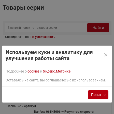
Товары серии
Найти
Сортировать по:
По умолчанию
Фильтр
Используем куки и аналитику для
улучшения работы сайта
Danfoss 061H3005 — Регулятор скорости
Подробнее о
cookies
и
Яндекс.Метрике.
вращения вентиляторов конденсатора
061H3005
RGE-Z1N4-7DS, хладагент R407C / R404A /
Оставаясь на сайте, вы соглашаетесь с их использованием.
R134a / R22, 8-28 бар, IP 54
Понятно
Danfoss 061H3006 — Регулятор скорости