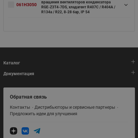
вращения вентиляторов конденсатора
061H3050
RGE-Z3T4-7DS, хладагент R407C / R404A /
R134a / R22, 8-28 бар, IP 54
Каталог
Документация
Тепловая автоматика
Холодильная техника
HeatPlatform (Тепловая платформа)
Обратная связь
Приводная техника
Полезные программы и инструменты
Контакты
Дистрибьюторы и сервисные партнеры
Промышленная автоматика
Условия поставки
Предложить идеи для улучшения
Теплый пол и снеготаяние
Политика по использованию ТЗ Ридан
Теплообменное оборудование