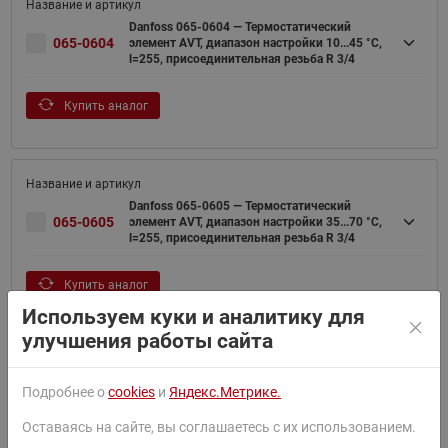
Danfoss 065-0604 — Термостатический
065-0604
элемент AVT, диапазон настройки 10...45 °С,
l=255, присоединительная резьба R 3/4
Купить аналог
Danfoss 065-0605 — Термостатический
065-0605
элемент AVT, диапазон настройки 35...70 °С,
l=255, присоединительная резьба R 3/4
Купить аналог
Используем куки и аналитику для
улучшения работы сайта
Danfoss 065-0606 — Термостатический
Подробнее о
cookies
и
Яндекс.Метрике.
065-0606
элемент AVT, диапазон настройки 60...100
°С, l=255, присоединительная резьба R 3/4
Оставаясь на сайте, вы соглашаетесь с их использованием.