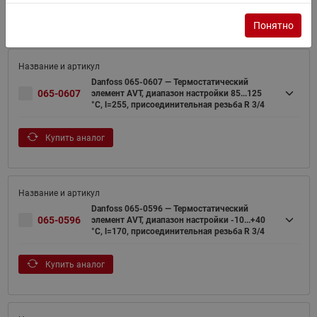
Купить аналог
Понятно
Danfoss 065-0607 — Термостатический
065-0607
элемент AVT, диапазон настройки 85...125
°С, l=255, присоединительная резьба R 3/4
Купить аналог
Danfoss 065-0596 — Термостатический
065-0596
элемент AVT, диапазон настройки -10...+40
°С, l=170, присоединительная резьба R 3/4
Купить аналог