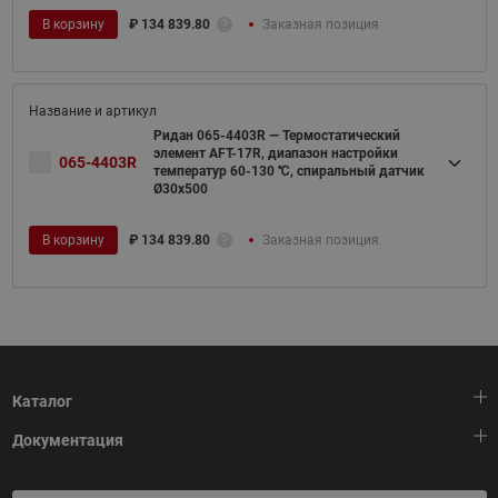
В корзину
₽
134 839.80
Заказная позиция
Ридан 065-4403R — Термостатический
элемент AFT-17R, диапазон настройки
065-4403R
температур 60-130 ℃, спиральный датчик
Ø30x500
В корзину
₽
134 839.80
Заказная позиция
Каталог
Документация
Тепловая автоматика
Холодильная техника
HeatPlatform (Тепловая платформа)