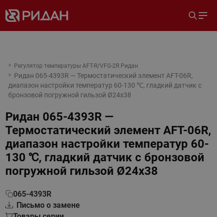
Регулятор температуры AFT-R/VFG-2R Ридан
Ридан 065-4393R — Термостатический элемент AFT-06R,
диапазон настройки температур 60-130 ℃, гладкий датчик с
бронзовой погружной гильзой Ø24x38
Ридан 065-4393R —
Термостатический элемент AFT-06R,
диапазон настройки температур 60-
130 ℃, гладкий датчик с бронзовой
погружной гильзой Ø24x38
065-4393R
Письмо о замене
Товары серии